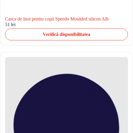
Casca de Inot pentru copii Speedo Moulded silicon Alb
51 lei
Verifică disponibilitatea