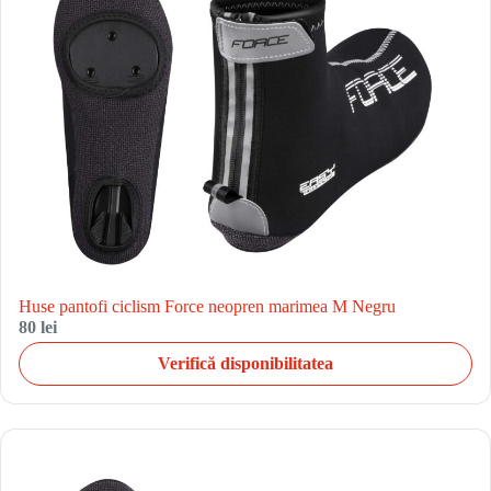
Huse pantofi ciclism Force neopren marimea M Negru
80 lei
Verifică disponibilitatea