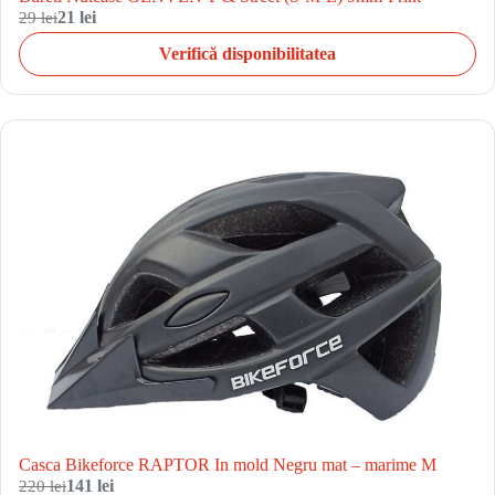
29 lei
21 lei
Verifică disponibilitatea
Casca Bikeforce RAPTOR In mold Negru mat – marime M
220 lei
141 lei