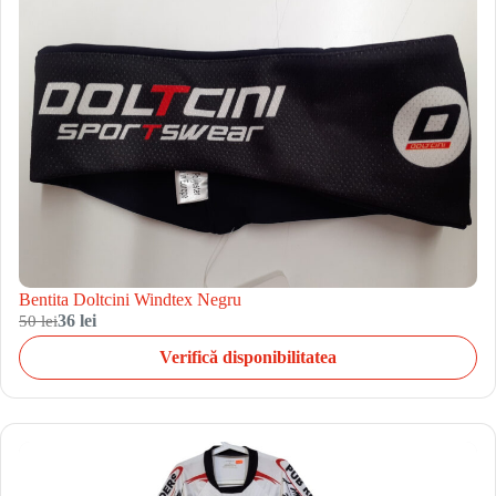
Bentita Doltcini Windtex Negru
50 lei
36 lei
Verifică disponibilitatea