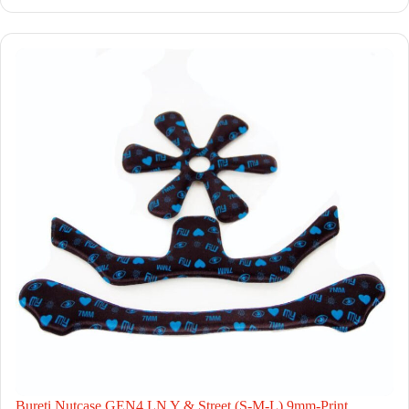
Bureti Nutcase GEN4 LN Y & Street (S-M-L) 9mm-Print