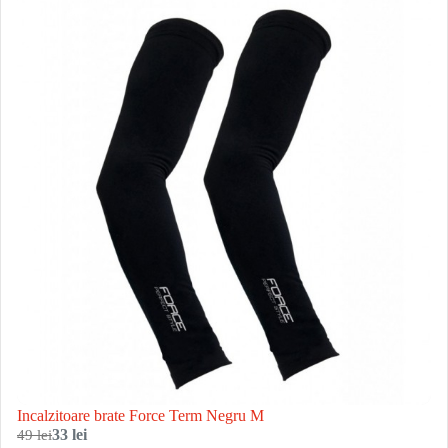
Incalzitoare brate Force Term Negru M
49 lei
33 lei