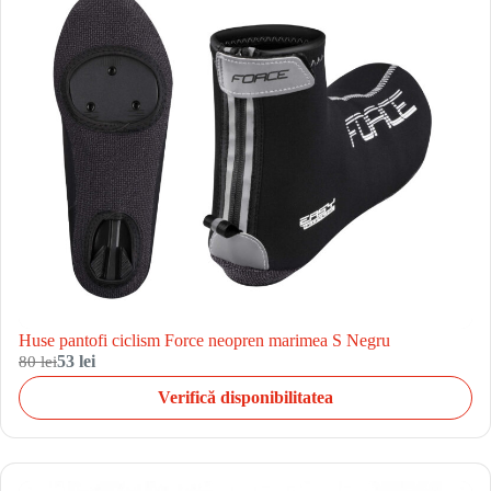
Huse pantofi ciclism Force neopren marimea S Negru
80 lei
53 lei
Verifică disponibilitatea