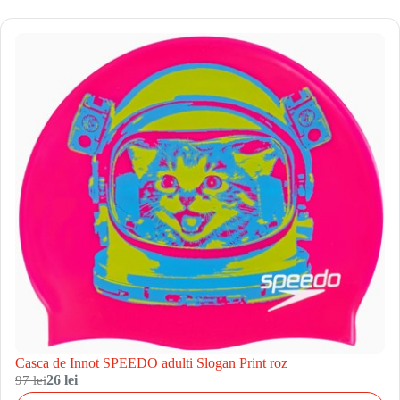
Casca de Innot SPEEDO adulti Slogan Print roz
97 lei
26 lei