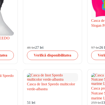
Casca de
Slogan Pr
SPEEDO
46 lei
27 lei
97 lei
26 l
tatea
Verifică disponibilitatea
Veri
ii Speedo
Casca de Inot Speedo multicolor
Casca pro
verde-albastra
Nutcase S
marime L
51 lei
259 lei
13