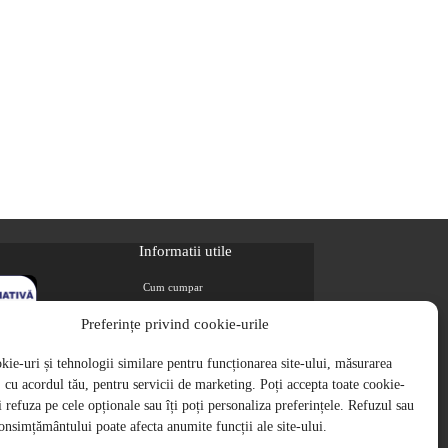
Informatii utile
Cum cumpar
Metode de plata
Preferințe privind cookie-urile
Livrarea comenzilor
ie-uri și tehnologii similare pentru funcționarea site-ului, măsurarea
Magazine partenere
i, cu acordul tău, pentru servicii de marketing. Poți accepta toate cookie-
Retur
ți refuza pe cele opționale sau îți poți personaliza preferințele. Refuzul sau
Cariere
onsimțământului poate afecta anumite funcții ale site-ului.
Politica de Confidentialitate