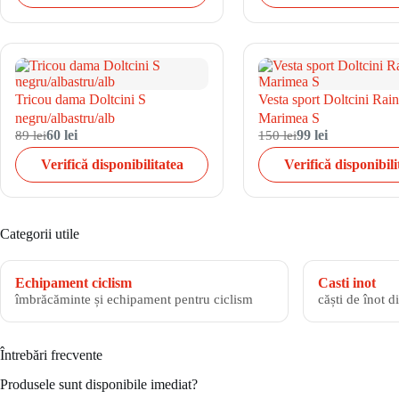
Tricou dama Doltcini S
Vesta sport Doltcini Rai
negru/albastru/alb
Marimea S
89 lei
60 lei
150 lei
99 lei
Verifică disponibilitatea
Verifică disponibili
Categorii utile
Echipament ciclism
Casti inot
îmbrăcăminte și echipament pentru ciclism
căști de înot d
Întrebări frecvente
Produsele sunt disponibile imediat?