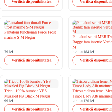
Verifică disponibilitatea
Verifică disponibili
Pantaloni functionali Force Frost
Pantaloni scurti MERID
marime S-M Negru
Baggz fara insertie Ver
M
79 lei
329 lei
184 lei
Verifică disponibilitatea
Verifică disponibili
Tricou 100% bumbac YES
Tricou ciclism femei Mer
Muzzled Pig Black M Negru
Timor Lady Alb marime
99 lei
209 lei
120 lei
Verifică disponibilitatea
Verifică disponibili