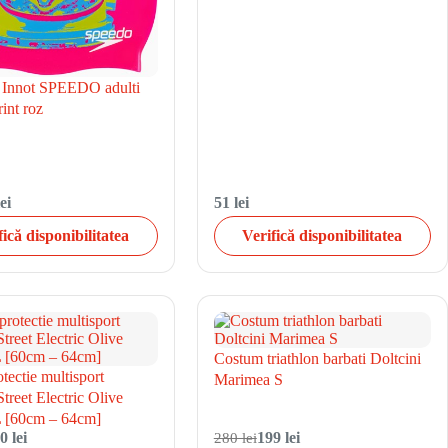
 Innot SPEEDO adulti
int roz
ei
51 lei
fică disponibilitatea
Verifică disponibilitatea
Costum triathlon barbati Doltcini
tectie multisport
Marimea S
treet Electric Olive
 [60cm – 64cm]
0 lei
280 lei
199 lei