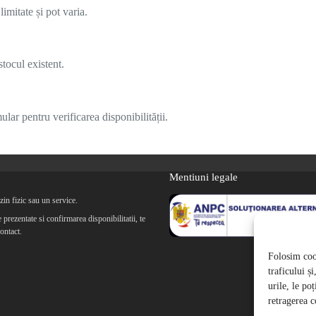
imitate și pot varia.
tocul existent.
lar pentru verificarea disponibilității.
Mentiuni legale
in fizic sau un service.
prezentate si confirmarea disponibilitatii, te
ontact.
Folosim cook
traficului ș
urile, le po
retragerea c