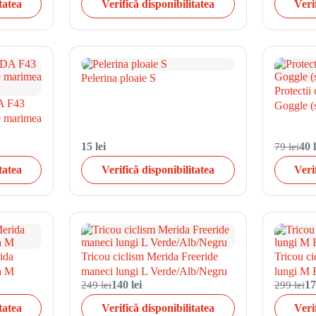
tatea
Verifică disponibilitatea
Veri
Pelerina ploaie S
Protectii
A F43
Goggle (
de marimea
15 lei
79 lei
40 l
tatea
Verifică disponibilitatea
Veri
ida
Tricou ciclism Merida Freeride
Tricou c
a M
maneci lungi L Verde/Alb/Negru
lungi M 
249 lei
140 lei
299 lei
17
tatea
Verifică disponibilitatea
Veri