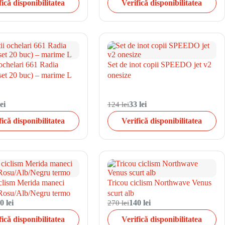
fică disponibilitatea
Verifică disponibilitatea
 ochelari 661 Radia
Set de inot copii SPEEDO jet v2
set 20 buc) – marime L
onesize
ei
124 lei
33 lei
fică disponibilitatea
Verifică disponibilitatea
iclism Merida maneci
Tricou ciclism Northwave Venus
Rosu/Alb/Negru termo
scurt alb
0 lei
270 lei
140 lei
fică disponibilitatea
Verifică disponibilitatea