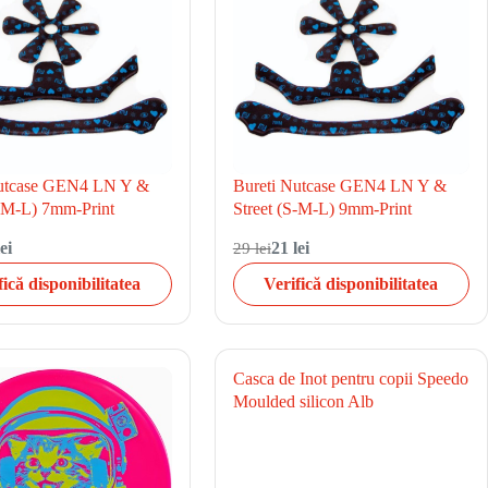
Nutcase GEN4 LN Y &
Bureti Nutcase GEN4 LN Y &
S-M-L) 7mm-Print
Street (S-M-L) 9mm-Print
ei
29 lei
21 lei
fică disponibilitatea
Verifică disponibilitatea
Casca de Inot pentru copii Speedo
Moulded silicon Alb