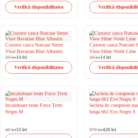
Verifică disponibilitatea
Verifică disponibili
Cozoroc casca Nutcase Street
Cozoroc casca Nutcase S
Visor Bavarian Blue Albastru
Visor Slime Verde Lime
29 lei
14 lei
29 lei
14 lei
Verifică disponibilitatea
Verifică disponibili
Incalzitoare brate Force Term
Jacheta de compresie ma
Negru M
lunga 661 Evo Negru S
49 lei
33 lei
979 lei
420 lei