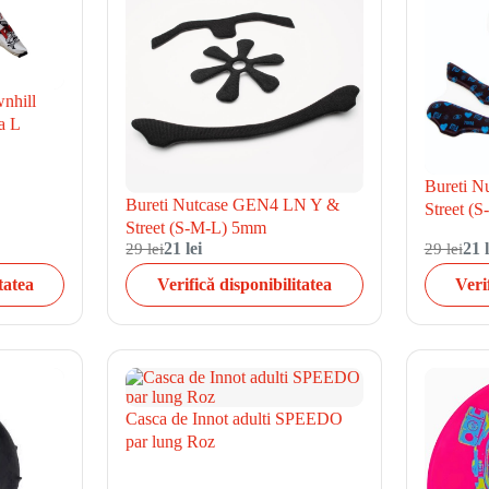
wnhill
a L
Bureti 
Bureti Nutcase GEN4 LN Y &
Street (
Street (S-M-L) 5mm
29 lei
21 lei
29 lei
21 l
tatea
Verifică disponibilitatea
Veri
Casca de Innot adulti SPEEDO
par lung Roz