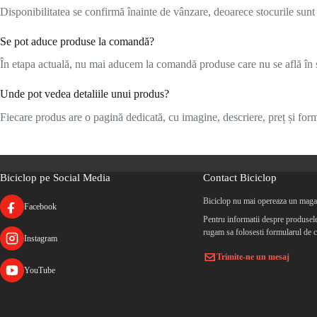
Disponibilitatea se confirmă înainte de vânzare, deoarece stocurile sunt l
Se pot aduce produse la comandă?
În etapa actuală, nu mai aducem la comandă produse care nu se află în s
Unde pot vedea detaliile unui produs?
Fiecare produs are o pagină dedicată, cu imagine, descriere, preț și formu
Biciclop pe Social Media
Contact Biciclop
Biciclop nu mai opereaza un magaz
Facebook
Pentru informatii despre produsele 
rugam sa folosesti formularul de c
Instagram
Trimite-ne un mesaj
YouTube