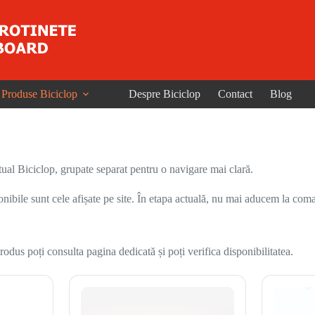
Produse Biciclop
Despre Biciclop
Contact
Blog
ual Biciclop, grupate separat pentru o navigare mai clară.
onibile sunt cele afișate pe site. În etapa actuală, nu mai aducem la coma
odus poți consulta pagina dedicată și poți verifica disponibilitatea.