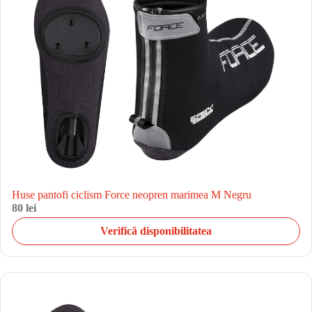
Huse pantofi ciclism Force neopren marimea M Negru
80 lei
Verifică disponibilitatea