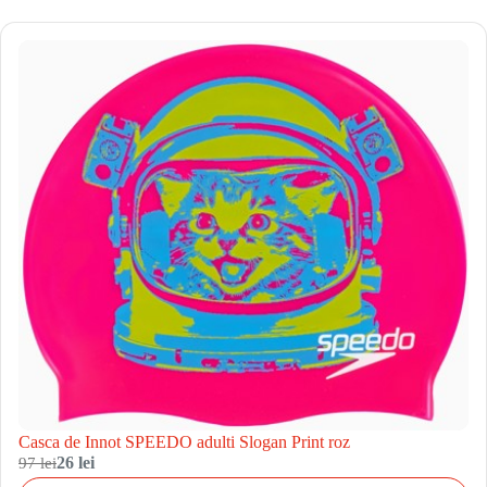
Casca de Innot SPEEDO adulti Slogan Print roz
97 lei
26 lei