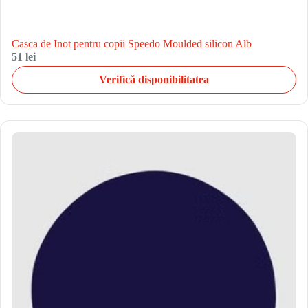
Casca de Inot pentru copii Speedo Moulded silicon Alb
51 lei
Verifică disponibilitatea