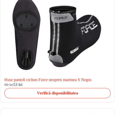
Huse pantofi ciclism Force neopren marimea S Negru
80 lei
53 lei
Verifică disponibilitatea