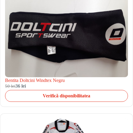
Bentita Doltcini Windtex Negru
50 lei
36 lei
Verifică disponibilitatea