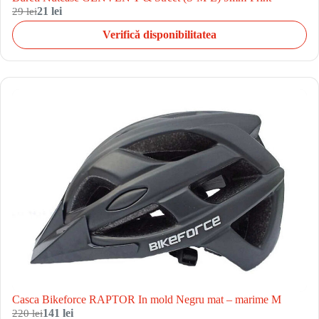
29 lei
21 lei
Verifică disponibilitatea
Casca Bikeforce RAPTOR In mold Negru mat – marime M
220 lei
141 lei