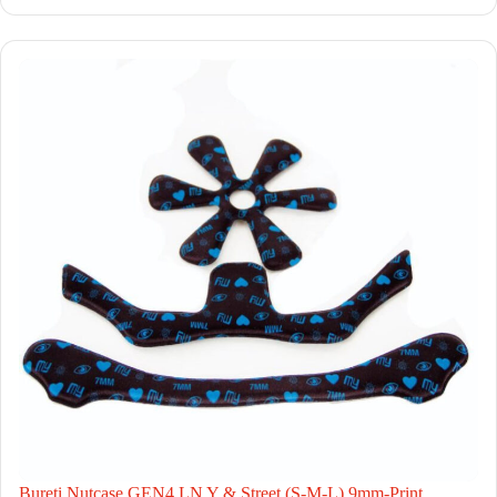
Bureti Nutcase GEN4 LN Y & Street (S-M-L) 9mm-Print