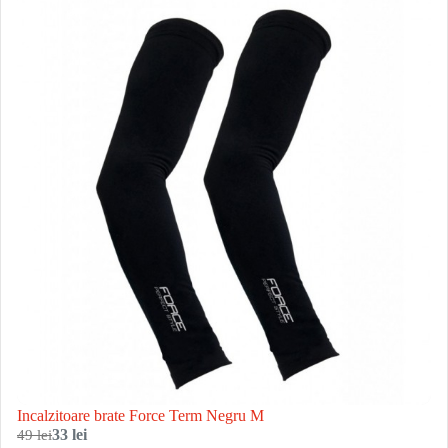
Incalzitoare brate Force Term Negru M
49 lei
33 lei