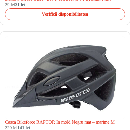
29 lei
21 lei
Verifică disponibilitatea
Casca Bikeforce RAPTOR In mold Negru mat – marime M
220 lei
141 lei