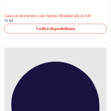
Casca de Inot pentru copii Speedo Moulded silicon Alb
51 lei
Verifică disponibilitatea