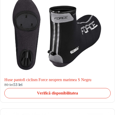
Huse pantofi ciclism Force neopren marimea S Negru
80 lei
53 lei
Verifică disponibilitatea