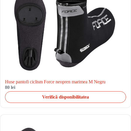
Huse pantofi ciclism Force neopren marimea M Negru
80 lei
Verifică disponibilitatea