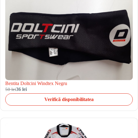
Bentita Doltcini Windtex Negru
50 lei
36 lei
Verifică disponibilitatea