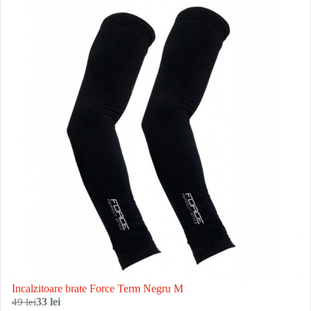
Incalzitoare brate Force Term Negru M
49 lei
33 lei