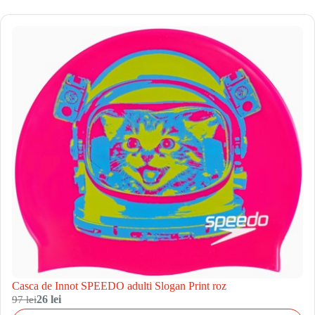
Casca de Innot SPEEDO adulti Slogan Print roz
97 lei
26 lei