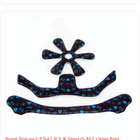
Bureti Nutcase GEN4 LN Y & Street (S-M-L) 9mm-Print