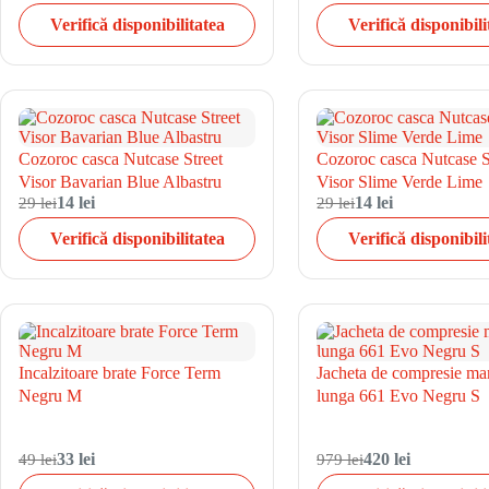
Verifică disponibilitatea
Verifică disponibili
Cozoroc casca Nutcase Street
Cozoroc casca Nutcase S
Visor Bavarian Blue Albastru
Visor Slime Verde Lime
29 lei
14 lei
29 lei
14 lei
Verifică disponibilitatea
Verifică disponibili
Incalzitoare brate Force Term
Jacheta de compresie ma
Negru M
lunga 661 Evo Negru S
49 lei
33 lei
979 lei
420 lei