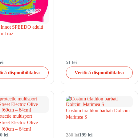
 Innot SPEEDO adulti
int roz
ei
51 lei
fică disponibilitatea
Verifică disponibilitatea
Costum triathlon barbati Doltcini
tectie multisport
Marimea S
treet Electric Olive
 [60cm – 64cm]
0 lei
280 lei
199 lei