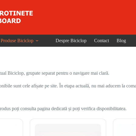
Produse Biciclop
Despre Biciclop
Contact
Blog
ual Biciclop, grupate separat pentru o navigare mai clară.
onibile sunt cele afișate pe site. În etapa actuală, nu mai aducem la coma
odus poți consulta pagina dedicată și poți verifica disponibilitatea.