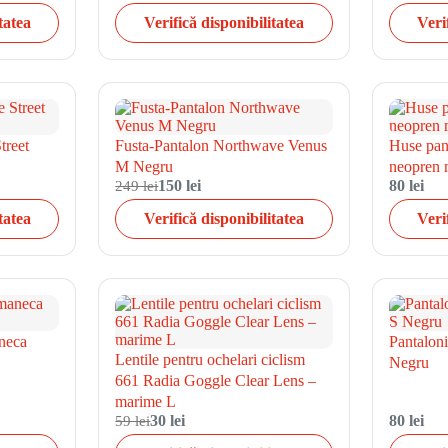
tatea
Verifică disponibilitatea
Veri
treet
Fusta-Pantalon Northwave Venus
Huse pant
M Negru
neopren
249 lei
150 lei
80 lei
tatea
Verifică disponibilitatea
Veri
neca
Pantalon
Lentile pentru ochelari ciclism
Negru
661 Radia Goggle Clear Lens –
marime L
59 lei
30 lei
80 lei