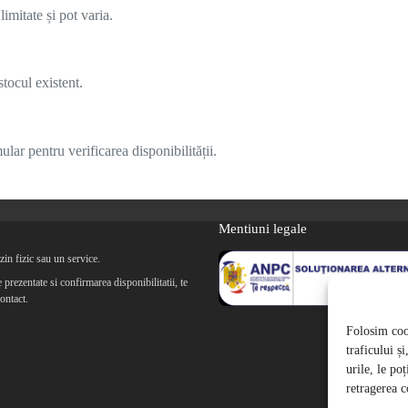
imitate și pot varia.
tocul existent.
lar pentru verificarea disponibilității.
Mentiuni legale
in fizic sau un service.
prezentate si confirmarea disponibilitatii, te
ontact.
Folosim cook
traficului ș
urile, le po
retragerea c