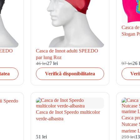
Casca de
Slogan Pr
SPEEDO
Casca de Innot adulti SPEEDO
par lung Roz
46 lei
27 lei
97 lei
26 l
tatea
Verifică disponibilitatea
Veri
ii Speedo
Casca de Inot Speedo multicolor
Casca pro
verde-albastra
Nutcase S
marime L
51 lei
259 lei
13