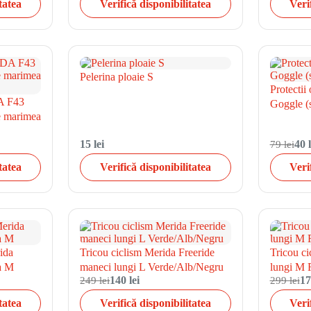
tatea
Verifică disponibilitatea
Veri
Pelerina ploaie S
Protectii
A F43
Goggle (
de marimea
15 lei
79 lei
40 l
tatea
Verifică disponibilitatea
Veri
ida
Tricou ciclism Merida Freeride
Tricou c
a M
maneci lungi L Verde/Alb/Negru
lungi M 
249 lei
140 lei
299 lei
17
tatea
Verifică disponibilitatea
Veri