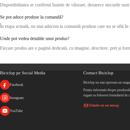
Disponibilitatea se confirmă înainte de vânzare, deoarece stocurile sunt l
Se pot aduce produse la comandă?
În etapa actuală, nu mai aducem la comandă produse care nu se află în s
Unde pot vedea detaliile unui produs?
Fiecare produs are o pagină dedicată, cu imagine, descriere, preț și formu
Biciclop pe Social Media
Contact Biciclop
Biciclop nu mai opereaza un magaz
Facebook
Pentru informatii despre produsele 
rugam sa folosesti formularul de c
Instagram
Trimite-ne un mesaj
YouTube