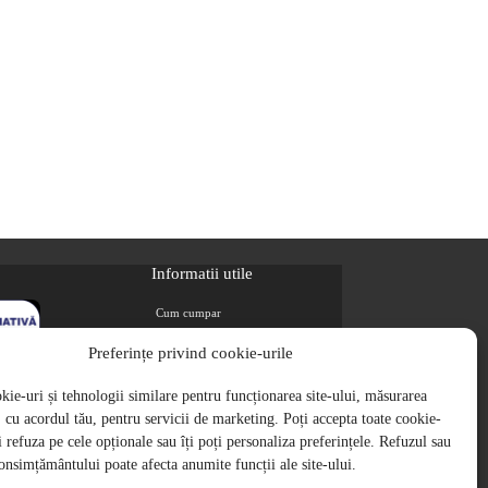
Informatii utile
Cum cumpar
Metode de plata
Preferințe privind cookie-urile
Livrarea comenzilor
ie-uri și tehnologii similare pentru funcționarea site-ului, măsurarea
Magazine partenere
i, cu acordul tău, pentru servicii de marketing. Poți accepta toate cookie-
Retur
ți refuza pe cele opționale sau îți poți personaliza preferințele. Refuzul sau
Cariere
onsimțământului poate afecta anumite funcții ale site-ului.
Politica de Confidentialitate