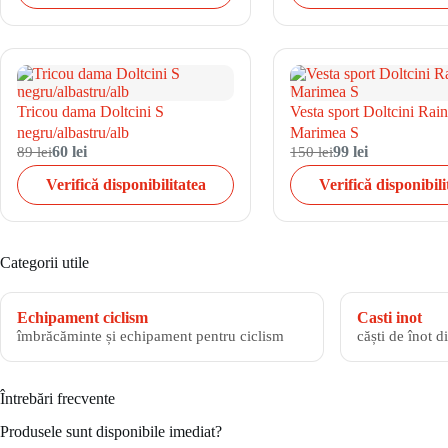
Tricou dama Doltcini S
Vesta sport Doltcini Rai
negru/albastru/alb
Marimea S
89 lei
60 lei
150 lei
99 lei
Verifică disponibilitatea
Verifică disponibili
Categorii utile
Echipament ciclism
Casti inot
îmbrăcăminte și echipament pentru ciclism
căști de înot d
Întrebări frecvente
Produsele sunt disponibile imediat?