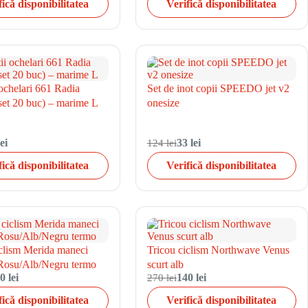
fică disponibilitatea
Verifică disponibilitatea
 ochelari 661 Radia
Set de inot copii SPEEDO jet v2
set 20 buc) – marime L
onesize
ei
124 lei
33 lei
fică disponibilitatea
Verifică disponibilitatea
iclism Merida maneci
Tricou ciclism Northwave Venus
Rosu/Alb/Negru termo
scurt alb
0 lei
270 lei
140 lei
fică disponibilitatea
Verifică disponibilitatea