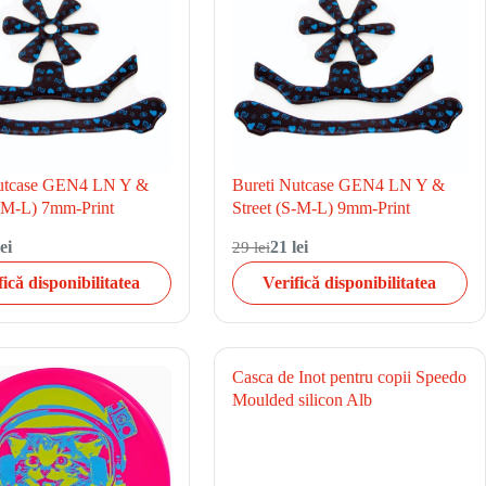
Nutcase GEN4 LN Y &
Bureti Nutcase GEN4 LN Y &
S-M-L) 7mm-Print
Street (S-M-L) 9mm-Print
ei
29 lei
21 lei
fică disponibilitatea
Verifică disponibilitatea
Casca de Inot pentru copii Speedo
Moulded silicon Alb