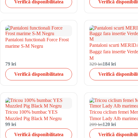
Verifică disponibilitatea
Verifică disponibili
Pantaloni functionali Force Frost
Pantaloni scurti MERID
marime S-M Negru
Baggz fara insertie Ver
M
79 lei
329 lei
184 lei
Verifică disponibilitatea
Verifică disponibili
Tricou 100% bumbac YES
Tricou ciclism femei Mer
Muzzled Pig Black M Negru
Timor Lady Alb marime
99 lei
209 lei
120 lei
Verifică disponibilitatea
Verifică disponibili