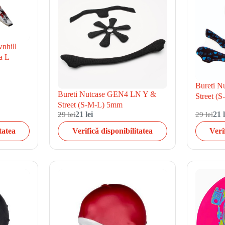
wnhill
a L
Bureti 
Bureti Nutcase GEN4 LN Y &
Street (
Street (S-M-L) 5mm
29 lei
21 lei
29 lei
21 l
tatea
Verifică disponibilitatea
Veri