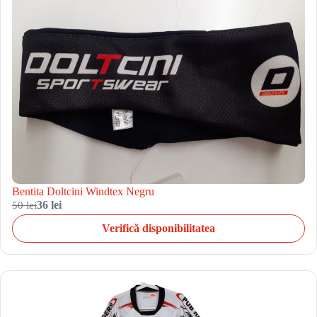
Bentita Doltcini Windtex Negru
50 lei
36 lei
Verifică disponibilitatea