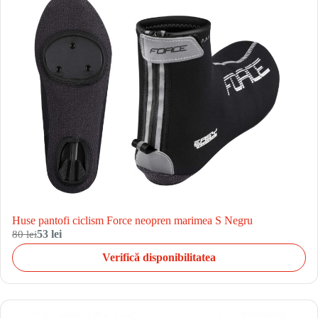
Huse pantofi ciclism Force neopren marimea S Negru
80 lei
53 lei
Verifică disponibilitatea