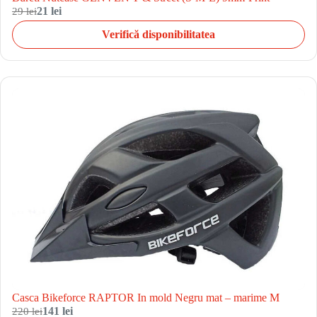
29 lei
21 lei
Verifică disponibilitatea
Casca Bikeforce RAPTOR In mold Negru mat – marime M
220 lei
141 lei