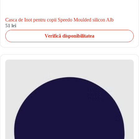
Casca de Inot pentru copii Speedo Moulded silicon Alb
51 lei
Verifică disponibilitatea