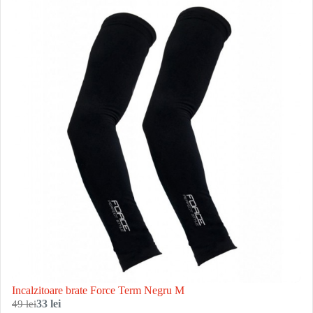
Incalzitoare brate Force Term Negru M
49 lei
33 lei