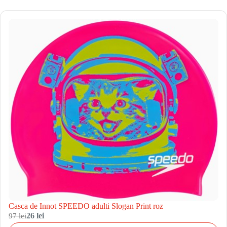
Casca de Innot SPEEDO adulti Slogan Print roz
97 lei
26 lei