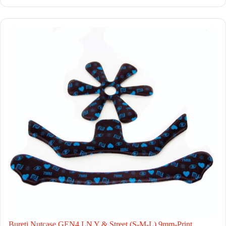
Bureti Nutcase GEN4 LN Y & Street (S-M-L) 9mm-Print