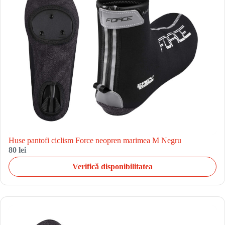
Huse pantofi ciclism Force neopren marimea M Negru
80 lei
Verifică disponibilitatea