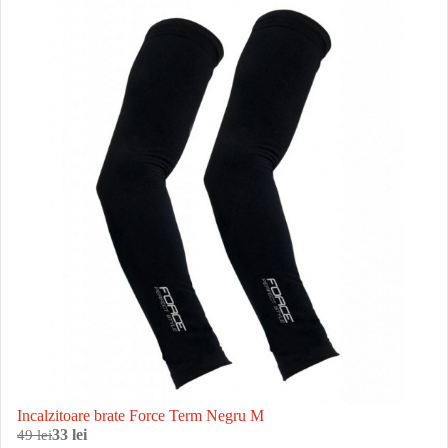
Incalzitoare brate Force Term Negru M
49 lei
33 lei