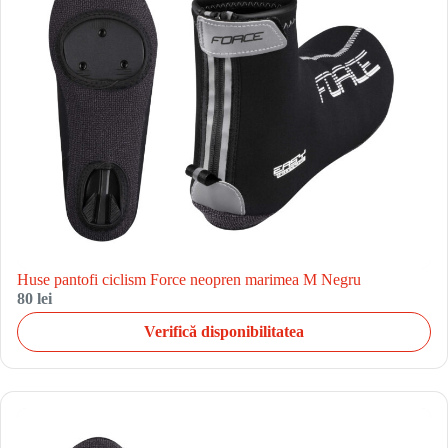
Huse pantofi ciclism Force neopren marimea M Negru
80 lei
Verifică disponibilitatea