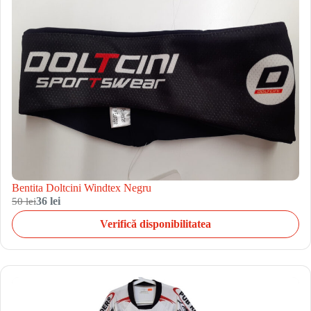
Bentita Doltcini Windtex Negru
50 lei
36 lei
Verifică disponibilitatea