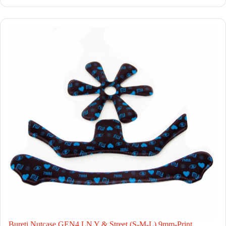
Bureti Nutcase GEN4 LN Y & Street (S-M-L) 9mm-Print