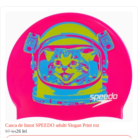
Casca de Innot SPEEDO adulti Slogan Print roz
97 lei
26 lei