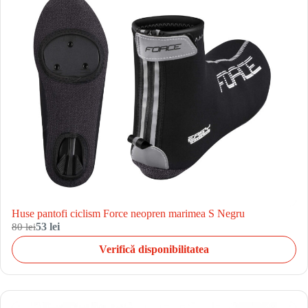
Huse pantofi ciclism Force neopren marimea S Negru
80 lei
53 lei
Verifică disponibilitatea