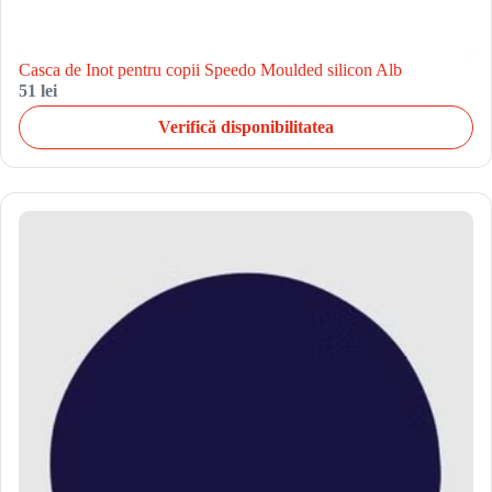
Casca de Inot pentru copii Speedo Moulded silicon Alb
51 lei
Verifică disponibilitatea