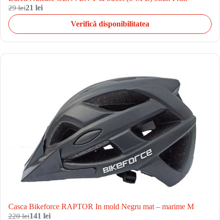
29 lei
21 lei
Verifică disponibilitatea
Casca Bikeforce RAPTOR In mold Negru mat – marime M
220 lei
141 lei