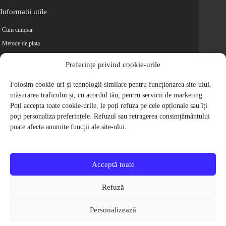
Informatii utile
Cum cumpar
Metode de plata
Livrarea comenzilor
Preferințe privind cookie-urile
Magazine partenere
Retur
Folosim cookie-uri și tehnologii similare pentru funcționarea site-ului,
măsurarea traficului și, cu acordul tău, pentru servicii de marketing.
Cariere
Poți accepta toate cookie-urile, le poți refuza pe cele opționale sau îți
Politica de Confidentialitate
poți personaliza preferințele. Refuzul sau retragerea consimțământului
Politica de cookie-uri
poate afecta anumite funcții ale site-ului.
Termeni si conditii
© 2009-2026 S.C. Biciclete Ciclop S.R.L. Toate drepturile rezervate.
CUI: RO 26049660, Nr. Registrul Comertului: J40/9410/2009
Acceptă toate
Capital social: 200.200,00 RON
Protectia Consumatorilor - ANPC
Refuză
Toate preturile produselor de pe site contin TVA, in conformitate cu legislatia
in vigoare.
Personalizează
Toate imaginile produselor de pe website sunt cu titlu de prezentare.
Pentru detalii despre produse, va rugam sa ne contactati prin
formularul de