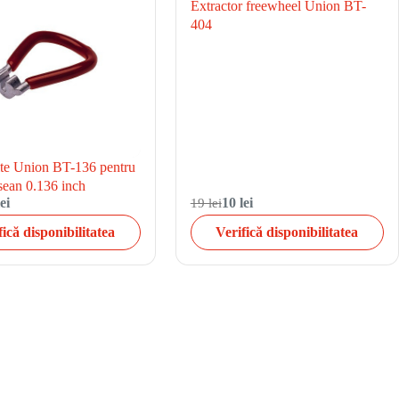
Extractor freewheel Union BT-
404
ite Union BT-136 pentru
sean 0.136 inch
ei
19 lei
10 lei
fică disponibilitatea
Verifică disponibilitatea