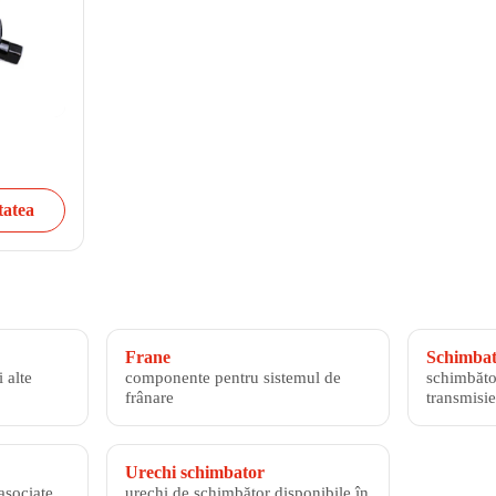
tatea
Frane
Schimbato
 alte
componente pentru sistemul de
schimbăto
frânare
transmisie
Urechi schimbator
asociate
urechi de schimbător disponibile în