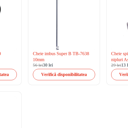
0
Cheie imbus Super B TB-7638
Cheie sp
10mm
nipluri A
56 lei
30 lei
29 lei
13 l
tatea
Verifică disponibilitatea
Veri