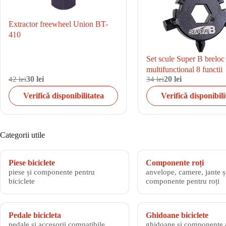
Extractor freewheel Union BT-
410
Set scule Super B breloc
multifunctional 8 functii
42 lei
30 lei
34 lei
20 lei
Verifică disponibilitatea
Verifică disponibili
Categorii utile
Piese biciclete
Componente roți
piese și componente pentru
anvelope, camere, jante și
biciclete
componente pentru roți
Pedale bicicleta
Ghidoane biciclete
pedale și accesorii compatibile
ghidoane și componente 