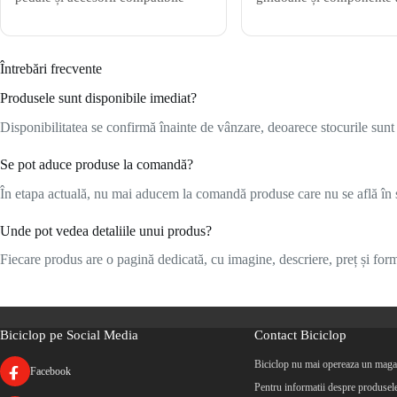
Întrebări frecvente
Produsele sunt disponibile imediat?
Disponibilitatea se confirmă înainte de vânzare, deoarece stocurile sunt l
Se pot aduce produse la comandă?
În etapa actuală, nu mai aducem la comandă produse care nu se află în s
Unde pot vedea detaliile unui produs?
Fiecare produs are o pagină dedicată, cu imagine, descriere, preț și formu
Biciclop pe Social Media
Contact Biciclop
Biciclop nu mai opereaza un magaz
Facebook
Pentru informatii despre produsele 