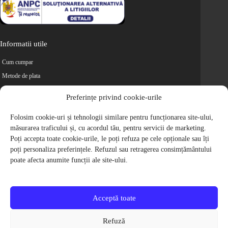
Informatii utile
Cum cumpar
Metode de plata
Livrarea comenzilor
Preferințe privind cookie-urile
Magazine partenere
Retur
Folosim cookie-uri și tehnologii similare pentru funcționarea site-ului,
măsurarea traficului și, cu acordul tău, pentru servicii de marketing.
Cariere
Poți accepta toate cookie-urile, le poți refuza pe cele opționale sau îți
Politica de Confidentialitate
poți personaliza preferințele. Refuzul sau retragerea consimțământului
Politica de cookie-uri
poate afecta anumite funcții ale site-ului.
Termeni si conditii
© 2009-2026 S.C. Biciclete Ciclop S.R.L. Toate drepturile rezervate.
CUI: RO 26049660, Nr. Registrul Comertului: J40/9410/2009
Acceptă toate
Capital social: 200.200,00 RON
Protectia Consumatorilor - ANPC
Refuză