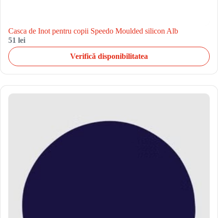
Casca de Inot pentru copii Speedo Moulded silicon Alb
51 lei
Verifică disponibilitatea