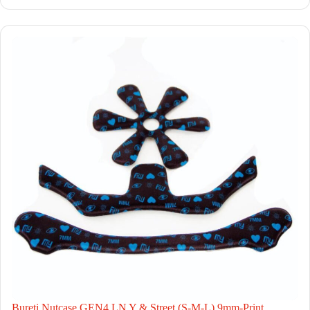
Bureti Nutcase GEN4 LN Y & Street (S-M-L) 9mm-Print