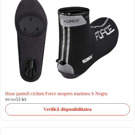
Huse pantofi ciclism Force neopren marimea S Negru
80 lei
53 lei
Verifică disponibilitatea