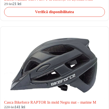
29 lei
21 lei
Verifică disponibilitatea
Casca Bikeforce RAPTOR In mold Negru mat – marime M
220 lei
141 lei