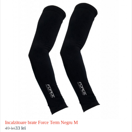
Incalzitoare brate Force Term Negru M
49 lei
33 lei