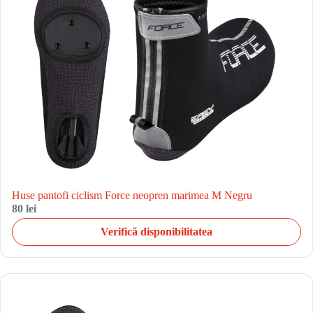
Huse pantofi ciclism Force neopren marimea M Negru
80 lei
Verifică disponibilitatea