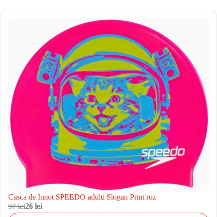
Casca de Innot SPEEDO adulti Slogan Print roz
97 lei
26 lei