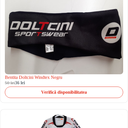
Bentita Doltcini Windtex Negru
50 lei
36 lei
Verifică disponibilitatea