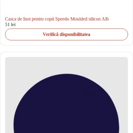
Casca de Inot pentru copii Speedo Moulded silicon Alb
51 lei
Verifică disponibilitatea