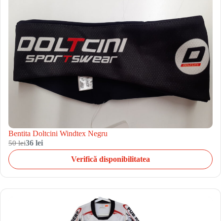
Bentita Doltcini Windtex Negru
50 lei
36 lei
Verifică disponibilitatea