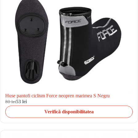
Huse pantofi ciclism Force neopren marimea S Negru
80 lei
53 lei
Verifică disponibilitatea