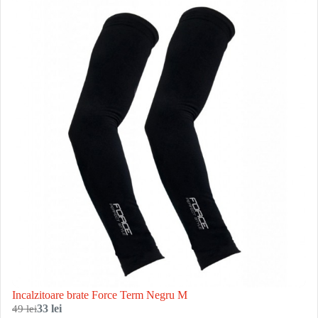
Incalzitoare brate Force Term Negru M
49 lei
33 lei