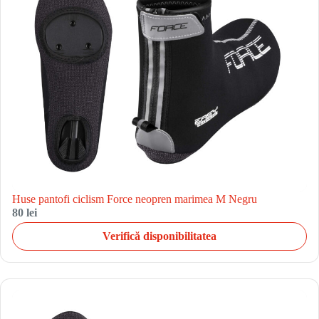
Huse pantofi ciclism Force neopren marimea M Negru
80 lei
Verifică disponibilitatea