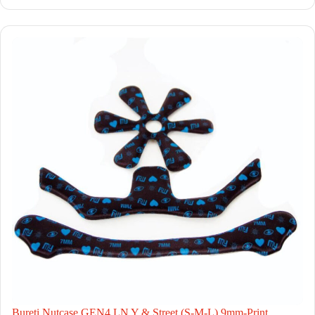
Bureti Nutcase GEN4 LN Y & Street (S-M-L) 9mm-Print