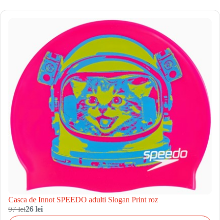
Casca de Innot SPEEDO adulti Slogan Print roz
97 lei
26 lei