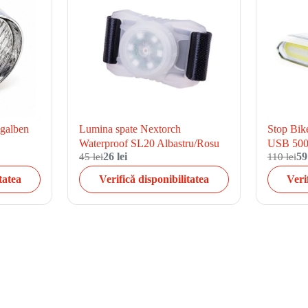
, galben
Lumina spate Nextorch
Stop Bike
Waterproof SL20 Albastru/Rosu
USB 50
45 lei
26 lei
110 lei
59
tatea
Verifică disponibilitatea
Veri