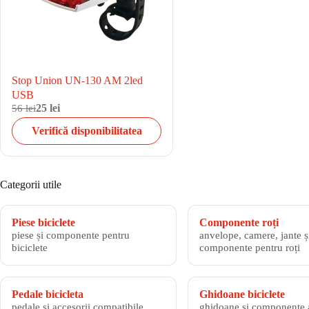
Stop Union UN-130 AM 2led
USB
56 lei
25 lei
Verifică disponibilitatea
Categorii utile
Piese biciclete
Componente roți
piese și componente pentru
anvelope, camere, jante și
biciclete
componente pentru roți
Pedale bicicleta
Ghidoane biciclete
pedale și accesorii compatibile
ghidoane și componente 