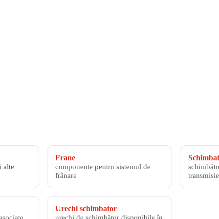
Frane
Schimbato
 alte
componente pentru sistemul de
schimbăto
frânare
transmisie
Urechi schimbator
asociate
urechi de schimbător disponibile în