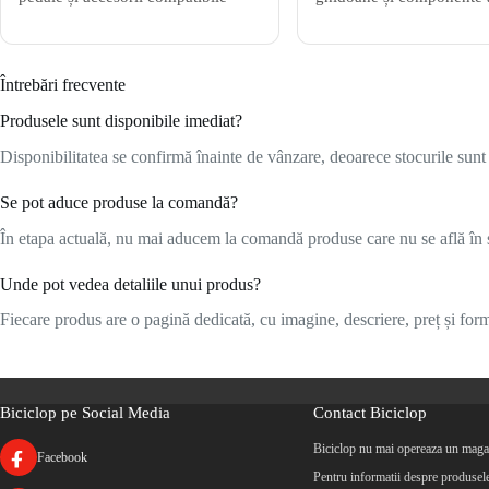
Întrebări frecvente
Produsele sunt disponibile imediat?
Disponibilitatea se confirmă înainte de vânzare, deoarece stocurile sunt l
Se pot aduce produse la comandă?
În etapa actuală, nu mai aducem la comandă produse care nu se află în s
Unde pot vedea detaliile unui produs?
Fiecare produs are o pagină dedicată, cu imagine, descriere, preț și formu
Biciclop pe Social Media
Contact Biciclop
Biciclop nu mai opereaza un magaz
Facebook
Pentru informatii despre produsele 