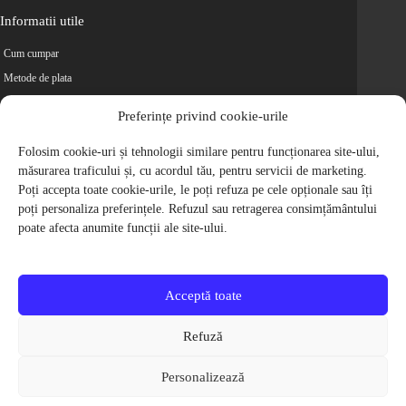
Informatii utile
Cum cumpar
Metode de plata
Livrarea comenzilor
Preferințe privind cookie-urile
Magazine partenere
Retur
Folosim cookie-uri și tehnologii similare pentru funcționarea site-ului,
măsurarea traficului și, cu acordul tău, pentru servicii de marketing.
Cariere
Poți accepta toate cookie-urile, le poți refuza pe cele opționale sau îți
Politica de Confidentialitate
poți personaliza preferințele. Refuzul sau retragerea consimțământului
Politica de cookie-uri
poate afecta anumite funcții ale site-ului.
Termeni si conditii
© 2009-2026 S.C. Biciclete Ciclop S.R.L. Toate drepturile rezervate.
CUI: RO 26049660, Nr. Registrul Comertului: J40/9410/2009
Acceptă toate
Capital social: 200.200,00 RON
Protectia Consumatorilor - ANPC
Refuză
Toate preturile produselor de pe site contin TVA, in conformitate cu legislatia
in vigoare.
Personalizează
Toate imaginile produselor de pe website sunt cu titlu de prezentare.
Pentru detalii despre produse, va rugam sa ne contactati prin
formularul de