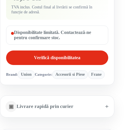
TVA inclus. Costul final al livrării se confirmă în
funcție de adresă.
Disponibilitate limitată. Contactează-ne
pentru confirmare stoc.
Verifică disponibilitatea
Brand:
Union
Categorie:
Accesorii si Piese
Frane
▣
Livrare rapidă prin curier