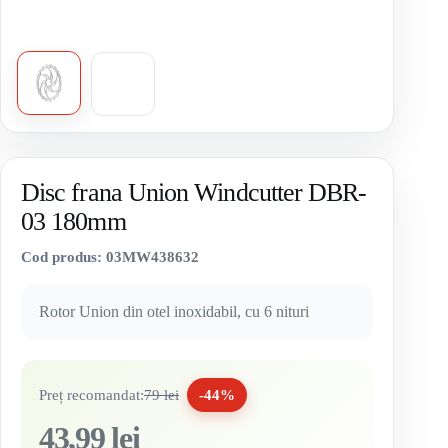
Disc frana Union Windcutter DBR-
03 180mm
Cod produs:
03MW438632
Rotor Union din otel inoxidabil, cu 6 nituri
Preț recomandat:
79 lei
-44%
43,99 lei