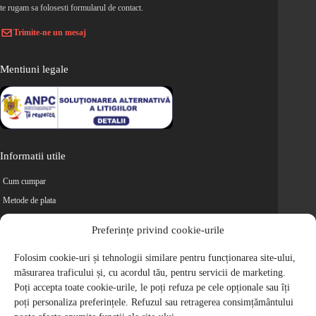
te rugam sa folosesti formularul de contact.
Trimite-ne un mesaj
Mentiuni legale
Informatii utile
Cum cumpar
Metode de plata
Livrarea comenzilor
Preferințe privind cookie-urile
Magazine partenere
Folosim cookie-uri și tehnologii similare pentru funcționarea site-ului,
Retur
măsurarea traficului și, cu acordul tău, pentru servicii de marketing.
Cariere
Poți accepta toate cookie-urile, le poți refuza pe cele opționale sau îți
Politica de Confidentialitate
poți personaliza preferințele. Refuzul sau retragerea consimțământului
Politica de cookie-uri