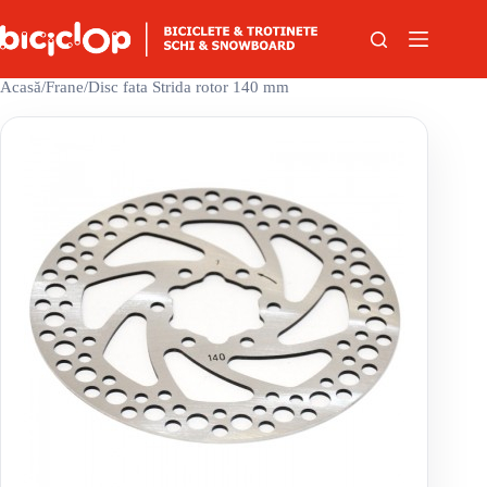
Sari la conținut
Acasă
/
Frane
/
Disc fata Strida rotor 140 mm