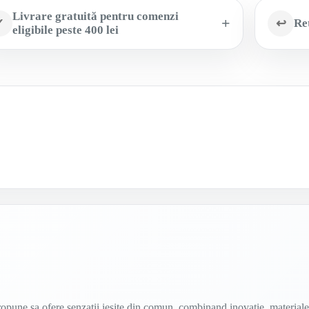
Livrare gratuită pentru comenzi
✓
↩
Ret
eligibile peste 400 lei
propune sa ofere senzatii iesite din comun, combinand inovatie, material