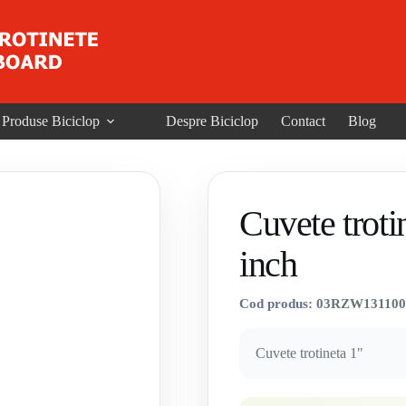
Produse Biciclop
Despre Biciclop
Contact
Blog
Cuvete troti
inch
Cod produs:
03RZW131100
Cuvete trotineta 1"