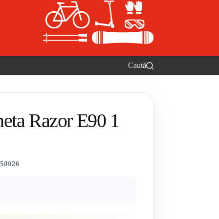
Caută
neta Razor E90 1
50026