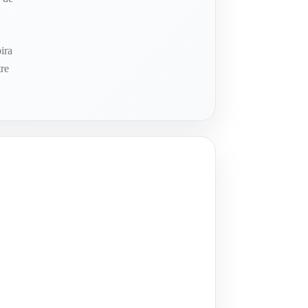
ira
tre