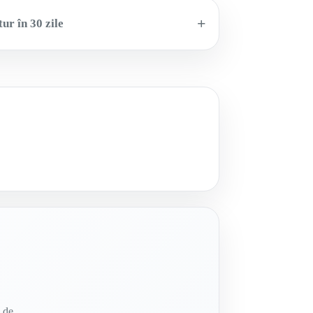
ur în 30 zile
e de