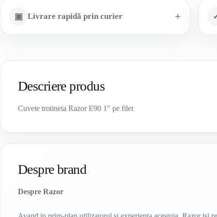
▣
Livrare rapidă prin curier
Descriere produs
Cuvete trotineta Razor E90 1″ pe filet
Despre brand
Despre Razor
Avand in prim-plan utilizatorul si experienta acestuia, Razor isi 