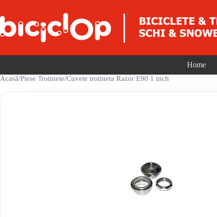
Sari la conținut
Home
Acasă
/
Piese Trotinete
/
Cuvete trotineta Razor E90 1 inch