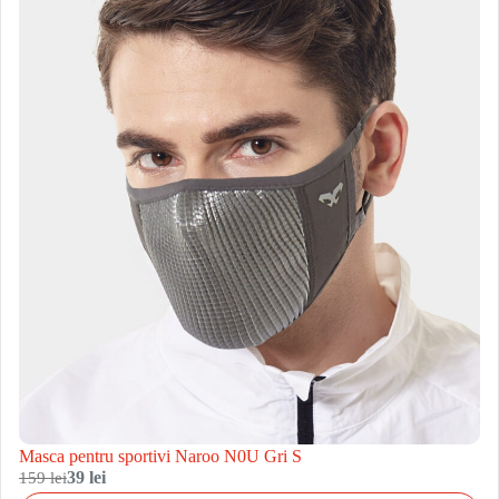
Masca pentru sportivi Naroo N0U Gri S
159 lei
39 lei