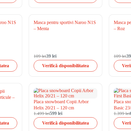
Naroo N1S
Masca pentru sportivi Naroo N1S
Masca pe
– Menta
– Roz
109 lei
39 lei
109 lei
39
tatea
Verifică disponibilitatea
Veri
pii
ticule –
Placa snowboard Copii Arbor
Placa sn
Helix 20/21 – 120 cm
Basic 23
1.499 lei
599 lei
1.399 lei
tatea
Verifică disponibilitatea
Veri