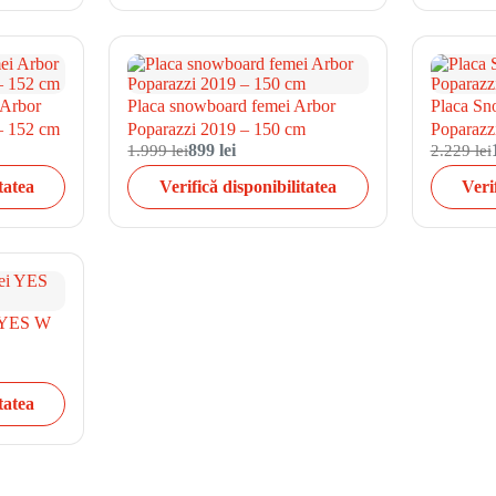
 Arbor
Placa snowboard femei Arbor
Placa Sn
– 152 cm
Poparazzi 2019 – 150 cm
Poparazz
1.999 lei
899 lei
2.229 lei
tatea
Verifică disponibilitatea
Veri
i YES W
tatea