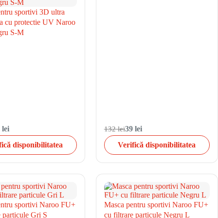
tru sportivi 3D ultra
la cu protectie UV Naroo
ru S-M
 lei
132 lei
39 lei
fică disponibilitatea
Verifică disponibilitatea
ntru sportivi Naroo FU+
Masca pentru sportivi Naroo FU+
e particule Gri S
cu filtrare particule Negru L