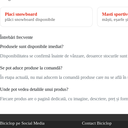
Placi snowboard
Masti sportiv
plăci snowboard disponibile
măști, eșarfe ș
Întrebări frecvente
Produsele sunt disponibile imediat?
Disponibilitatea se confirmă înainte de vânzare, deoarece stocurile sunt l
Se pot aduce produse la comandă?
În etapa actuală, nu mai aducem la comandă produse care nu se află în s
Unde pot vedea detaliile unui produs?
Fiecare produs are o pagină dedicată, cu imagine, descriere, preț și formu
Biciclop pe Social Media
Contact Biciclop