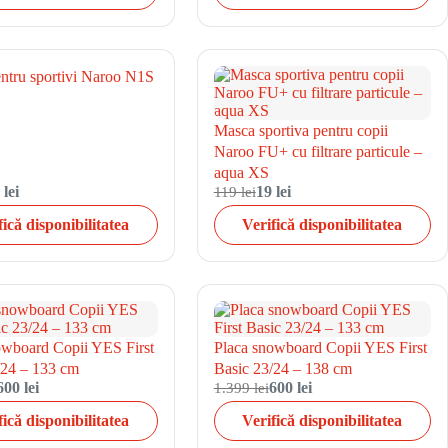
ntru sportivi Naroo N1S
Masca sportiva pentru copii
Naroo FU+ cu filtrare particule –
aqua XS
 lei
119 lei
19 lei
fică disponibilitatea
Verifică disponibilitatea
owboard Copii YES First
Placa snowboard Copii YES First
/24 – 133 cm
Basic 23/24 – 138 cm
600 lei
1.399 lei
600 lei
fică disponibilitatea
Verifică disponibilitatea