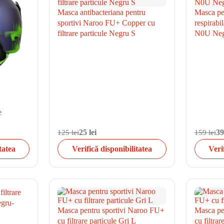
Masca antibacteriana pentru
Masca pen
sportivi Naroo FU+ Copper cu
respirabi
filtrare particule Negru S
N0U Neg
e
125 lei
25 lei
159 lei
39
tatea
Verifică disponibilitatea
Veri
iltrare
egru-
Masca pentru sportivi Naroo FU+
Masca pe
cu filtrare particule Gri L
cu filtrar