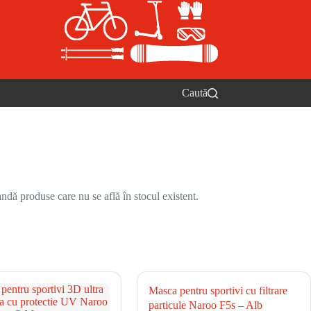
Caută
ndă produse care nu se află în stocul existent.
Masca pentru sportivi cu filtrare
particule Naroo F5s – Alb