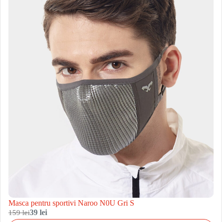
Masca pentru sportivi Naroo N0U Gri S
159 lei
39 lei