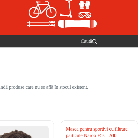
Caută
ndă produse care nu se află în stocul existent.
Masca pentru sportivi cu filtrare
particule Naroo F5s – Alb