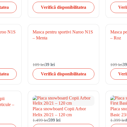
tatea
Verifică disponibilitatea
Veri
Naroo N1S
Masca pentru sportivi Naroo N1S
Masca pe
– Menta
– Roz
109 lei
39 lei
109 lei
39
tatea
Verifică disponibilitatea
Veri
pii
ticule –
Placa snowboard Copii Arbor
Placa sn
Helix 20/21 – 120 cm
Basic 23
1.499 lei
599 lei
1.399 lei