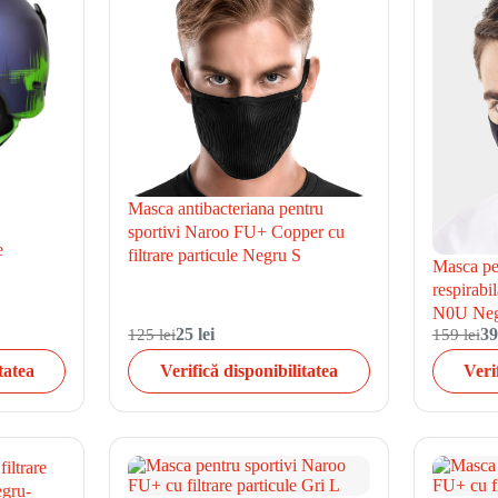
Masca antibacteriana pentru
sportivi Naroo FU+ Copper cu
e
filtrare particule Negru S
Masca pen
respirabi
N0U Neg
125 lei
25 lei
159 lei
39
tatea
Verifică disponibilitatea
Veri
iltrare
egru-