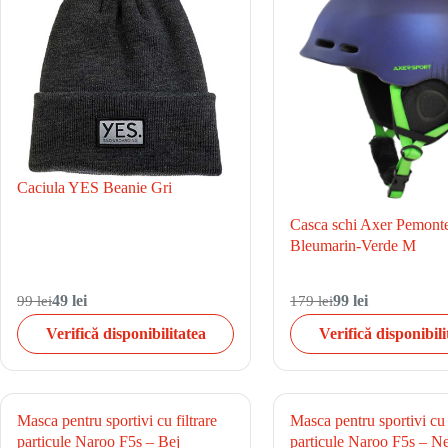
Caciula YES Beanie Gri
Casca schi Axer Pemont
Bleumarin-Verde M
99 lei
49 lei
179 lei
99 lei
Verifică disponibilitatea
Verifică disponibili
Masca pentru sportivi cu filtrare
Masca pentru sportivi cu f
particule Naroo F5s – Bej
particule Naroo F5s – N