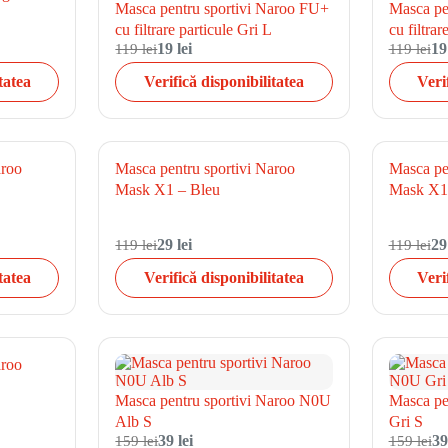
Masca pentru sportivi Naroo FU+
Masca pe
cu filtrare particule Gri L
cu filtrar
119 lei
19 lei
119 lei
19
tatea
Verifică disponibilitatea
Veri
aroo
Masca pentru sportivi Naroo
Masca pe
Mask X1 – Bleu
Mask X1
119 lei
29 lei
119 lei
29
tatea
Verifică disponibilitatea
Veri
aroo
Masca pentru sportivi Naroo N0U
Masca pe
Alb S
Gri S
159 lei
39 lei
159 lei
39