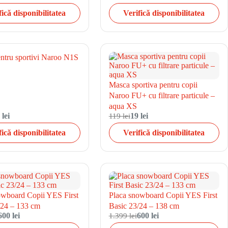
fică disponibilitatea
Verifică disponibilitatea
ntru sportivi Naroo N1S
Masca sportiva pentru copii
Naroo FU+ cu filtrare particule –
aqua XS
 lei
119 lei
19 lei
fică disponibilitatea
Verifică disponibilitatea
owboard Copii YES First
Placa snowboard Copii YES First
/24 – 133 cm
Basic 23/24 – 138 cm
600 lei
1.399 lei
600 lei