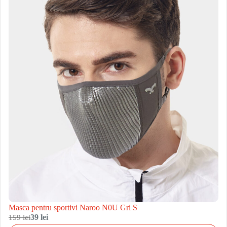
Masca pentru sportivi Naroo N0U Gri S
159 lei
39 lei