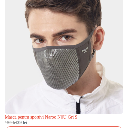
Masca pentru sportivi Naroo N0U Gri S
159 lei
39 lei