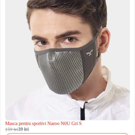
Masca pentru sportivi Naroo N0U Gri S
159 lei
39 lei