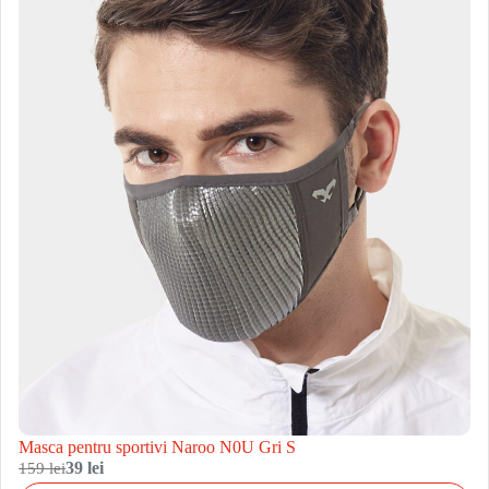
Masca pentru sportivi Naroo N0U Gri S
159 lei
39 lei