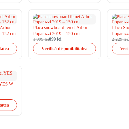
 Arbor
Placa snowboard femei Arbor
Placa Sn
– 152 cm
Poparazzi 2019 – 150 cm
Poparazz
1.999 lei
899 lei
2.229 lei
tatea
Verifică disponibilitatea
Veri
i YES W
tatea