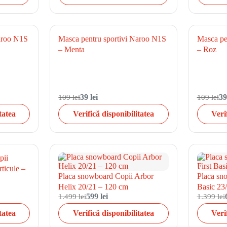
Naroo N1S
Masca pentru sportivi Naroo N1S
Masca pe
– Menta
– Roz
109 lei
39 lei
109 lei
39
tatea
Verifică disponibilitatea
Veri
pii
ticule –
Placa snowboard Copii Arbor
Placa sn
Helix 20/21 – 120 cm
Basic 23
1.499 lei
599 lei
1.399 lei
tatea
Verifică disponibilitatea
Veri