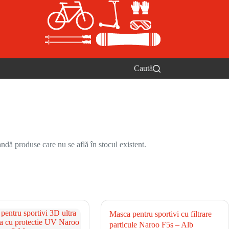
Caută
ndă produse care nu se află în stocul existent.
Masca pentru sportivi cu filtrare
particule Naroo F5s – Alb