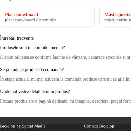
Placi snowboard
Masti sportiv
plăci snowboard disponibile
măști, eșarfe ș
Întrebări frecvente
Produsele sunt disponibile imediat?
Disponibilitatea se confirmă înainte de vânzare, deoarece stocurile sunt l
Se pot aduce produse la comandă?
În etapa actuală, nu mai aducem la comandă produse care nu se află în s
Unde pot vedea detaliile unui produs?
Fiecare produs are o pagină dedicată, cu imagine, descriere, preț și formu
Biciclop pe Social Media
Contact Biciclop