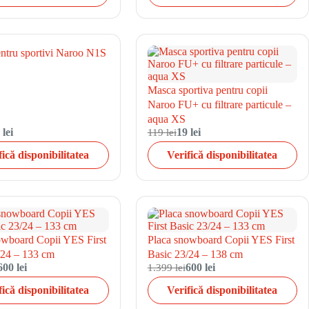
ntru sportivi Naroo N1S
Masca sportiva pentru copii
Naroo FU+ cu filtrare particule –
aqua XS
 lei
119 lei
19 lei
fică disponibilitatea
Verifică disponibilitatea
owboard Copii YES First
Placa snowboard Copii YES First
/24 – 133 cm
Basic 23/24 – 138 cm
600 lei
1.399 lei
600 lei
fică disponibilitatea
Verifică disponibilitatea