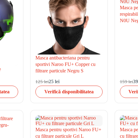
Masca pen
respirabi
N0U Neg
Masca antibacteriana pentru
sportivi Naroo FU+ Copper cu
e
filtrare particule Negru S
125 lei
25 lei
159 lei
39
tatea
Verifică disponibilitatea
Veri
iltrare
egru-
Masca pentru sportivi Naroo FU+
Masca pe
cu filtrare particule Gri L
cu filtrar