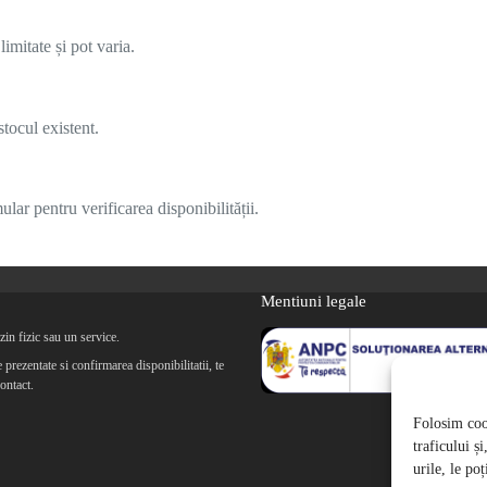
imitate și pot varia.
tocul existent.
lar pentru verificarea disponibilității.
Mentiuni legale
in fizic sau un service.
prezentate si confirmarea disponibilitatii, te
ontact.
Folosim cook
traficului ș
urile, le po