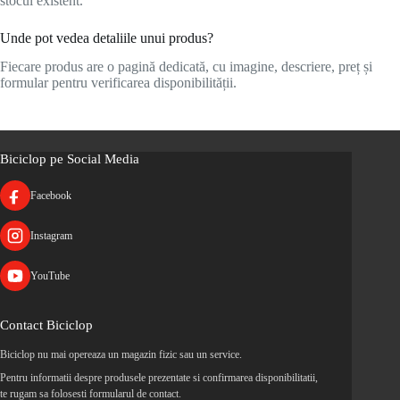
stocul existent.
Unde pot vedea detaliile unui produs?
Fiecare produs are o pagină dedicată, cu imagine, descriere, preț și
formular pentru verificarea disponibilității.
Biciclop pe Social Media
Facebook
Instagram
YouTube
Contact Biciclop
Biciclop nu mai opereaza un magazin fizic sau un service.
Pentru informatii despre produsele prezentate si confirmarea disponibilitatii,
te rugam sa folosesti formularul de contact.