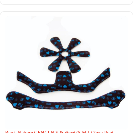
Bureti Nutcase GEN4 LN Y & Street (S-M-L) 7mm-Print