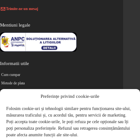
Trimite-ne un mesaj
Mentiuni legale
Informatii utile
Cum cumpar
Metode de plata
Livrarea comenzilor
Preferințe privind cookie-urile
Magazine partenere
Folosim cookie-uri și tehnologii similare pentru funcționarea site-ului,
Retur
măsurarea traficului și, cu acordul tău, pentru servicii de marketing.
Cariere
Poți accepta toate cookie-urile, le poți refuza pe cele opționale sau îți
Politica de Confidentialitate
poți personaliza preferințele. Refuzul sau retragerea consimțământului
Politica de cookie-uri
poate afecta anumite funcții ale site-ului.