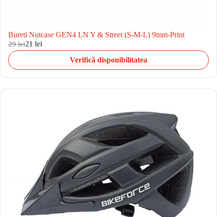
Bureti Nutcase GEN4 LN Y & Street (S-M-L) 9mm-Print
29 lei
21 lei
Verifică disponibilitatea