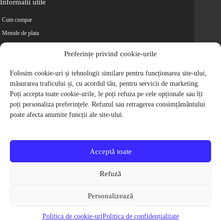
Informatii utile
Cum cumpar
Metode de plata
Livrarea comenzilor
Preferințe privind cookie-urile
Magazine partenere
Retur
Folosim cookie-uri și tehnologii similare pentru funcționarea site-ului,
măsurarea traficului și, cu acordul tău, pentru servicii de marketing.
Cariere
Poți accepta toate cookie-urile, le poți refuza pe cele opționale sau îți
Politica de Confidentialitate
poți personaliza preferințele. Refuzul sau retragerea consimțământului
Politica de cookie-uri
poate afecta anumite funcții ale site-ului.
Termeni si conditii
© 2009-2026 S.C. Biciclete Ciclop S.R.L. Toate drepturile rezervate.
CUI: RO 26049660, Nr. Registrul Comertului: J40/9410/2009
Acceptă toate
Capital social: 200.200,00 RON
Protectia Consumatorilor - ANPC
Refuză
Toate preturile produselor de pe site contin TVA, in conformitate cu legislatia
in vigoare.
Personalizează
Toate imaginile produselor de pe website sunt cu titlu de prezentare.
Pentru detalii despre produse, va rugam sa ne contactati prin
formularul de
Politica de cookie-uri
Politica de confidențialitate
contact
.