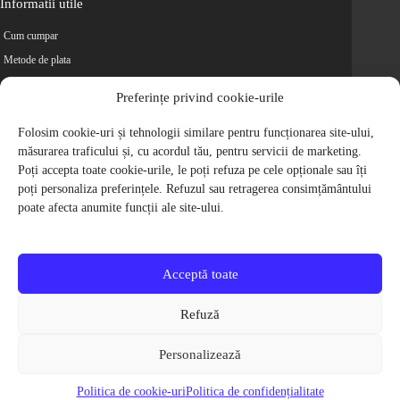
Informatii utile
Cum cumpar
Metode de plata
Livrarea comenzilor
Preferințe privind cookie-urile
Magazine partenere
Retur
Folosim cookie-uri și tehnologii similare pentru funcționarea site-ului,
măsurarea traficului și, cu acordul tău, pentru servicii de marketing.
Cariere
Poți accepta toate cookie-urile, le poți refuza pe cele opționale sau îți
Politica de Confidentialitate
poți personaliza preferințele. Refuzul sau retragerea consimțământului
Politica de cookie-uri
poate afecta anumite funcții ale site-ului.
Termeni si conditii
© 2009-2026 S.C. Biciclete Ciclop S.R.L. Toate drepturile rezervate.
CUI: RO 26049660, Nr. Registrul Comertului: J40/9410/2009
Acceptă toate
Capital social: 200.200,00 RON
Protectia Consumatorilor - ANPC
Refuză
Toate preturile produselor de pe site contin TVA, in conformitate cu legislatia
in vigoare.
Personalizează
Toate imaginile produselor de pe website sunt cu titlu de prezentare.
Pentru detalii despre produse, va rugam sa ne contactati prin
formularul de
Politica de cookie-uri
Politica de confidențialitate
contact
.