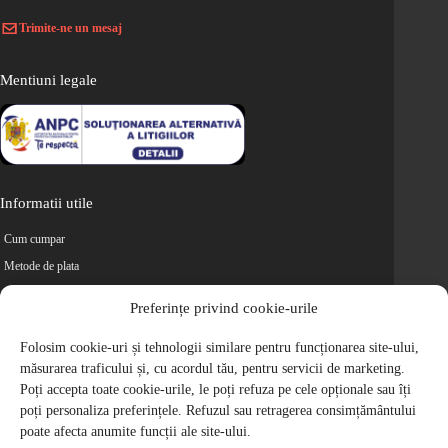
Trimite-ne un mesaj
Mentiuni legale
Informatii utile
Cum cumpar
Metode de plata
Livrarea comenzilor
Preferințe privind cookie-urile
Magazine partenere
Folosim cookie-uri și tehnologii similare pentru funcționarea site-ului,
Retur
măsurarea traficului și, cu acordul tău, pentru servicii de marketing.
Cariere
Poți accepta toate cookie-urile, le poți refuza pe cele opționale sau îți
Politica de Confidentialitate
poți personaliza preferințele. Refuzul sau retragerea consimțământului
Politica de cookie-uri
poate afecta anumite funcții ale site-ului.