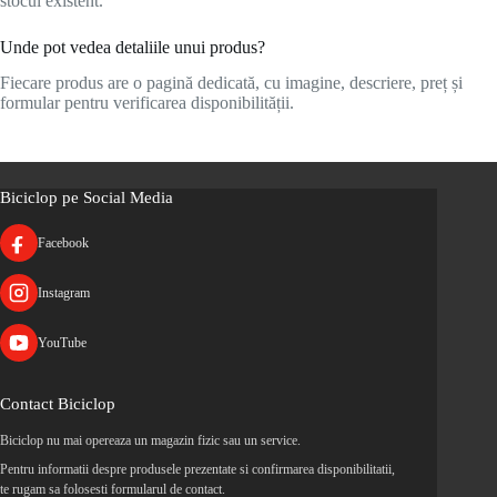
stocul existent.
Unde pot vedea detaliile unui produs?
Fiecare produs are o pagină dedicată, cu imagine, descriere, preț și
formular pentru verificarea disponibilității.
Biciclop pe Social Media
Facebook
Instagram
YouTube
Contact Biciclop
Biciclop nu mai opereaza un magazin fizic sau un service.
Pentru informatii despre produsele prezentate si confirmarea disponibilitatii,
te rugam sa folosesti formularul de contact.