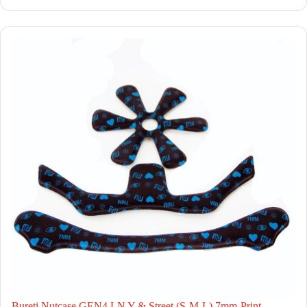
Bureti Nutcase GEN4 LN Y & Street (S-M-L) 7mm-Print