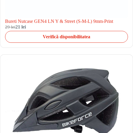
Bureti Nutcase GEN4 LN Y & Street (S-M-L) 9mm-Print
29 lei
21 lei
Verifică disponibilitatea