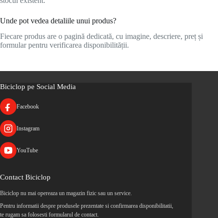
stocul existent.
Unde pot vedea detaliile unui produs?
Fiecare produs are o pagină dedicată, cu imagine, descriere, preț și
formular pentru verificarea disponibilității.
Biciclop pe Social Media
Facebook
Instagram
YouTube
Contact Biciclop
Biciclop nu mai opereaza un magazin fizic sau un service.
Pentru informatii despre produsele prezentate si confirmarea disponibilitatii,
te rugam sa folosesti formularul de contact.