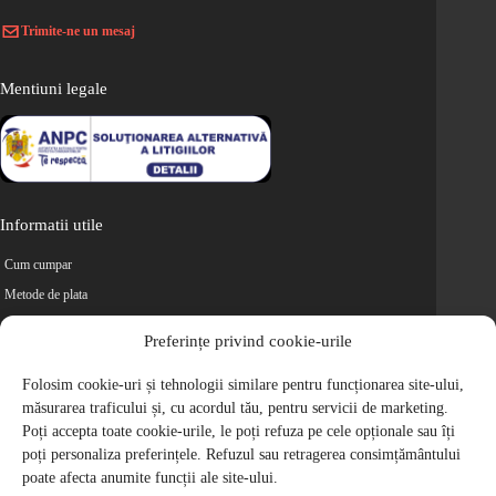
Trimite-ne un mesaj
Mentiuni legale
Informatii utile
Cum cumpar
Metode de plata
Livrarea comenzilor
Preferințe privind cookie-urile
Magazine partenere
Folosim cookie-uri și tehnologii similare pentru funcționarea site-ului,
Retur
măsurarea traficului și, cu acordul tău, pentru servicii de marketing.
Cariere
Poți accepta toate cookie-urile, le poți refuza pe cele opționale sau îți
Politica de Confidentialitate
poți personaliza preferințele. Refuzul sau retragerea consimțământului
Politica de cookie-uri
poate afecta anumite funcții ale site-ului.