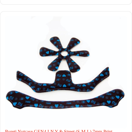
Bureti Nutcase GEN4 LN Y & Street (S-M-L) 7mm-Print