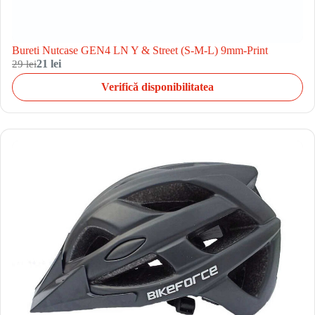
Bureti Nutcase GEN4 LN Y & Street (S-M-L) 9mm-Print
29 lei
21 lei
Verifică disponibilitatea