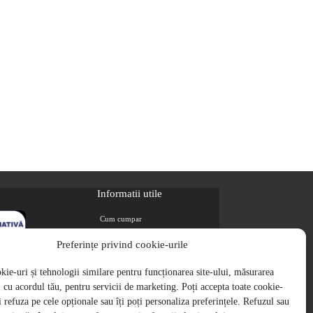
Informatii utile
Cum cumpar
Metode de plata
Preferințe privind cookie-urile
Livrarea comenzilor
ie-uri și tehnologii similare pentru funcționarea site-ului, măsurarea
Magazine partenere
i, cu acordul tău, pentru servicii de marketing. Poți accepta toate cookie-
Retur
ți refuza pe cele opționale sau îți poți personaliza preferințele. Refuzul sau
Cariere