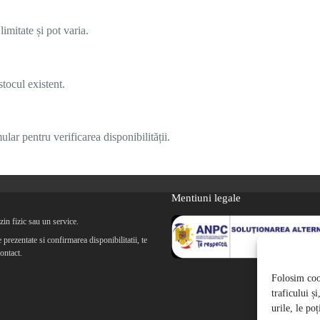
imitate și pot varia.
tocul existent.
lar pentru verificarea disponibilității.
Mentiuni legale
in fizic sau un service.
prezentate si confirmarea disponibilitatii, te
ontact.
Folosim cook
traficului ș
urile, le po