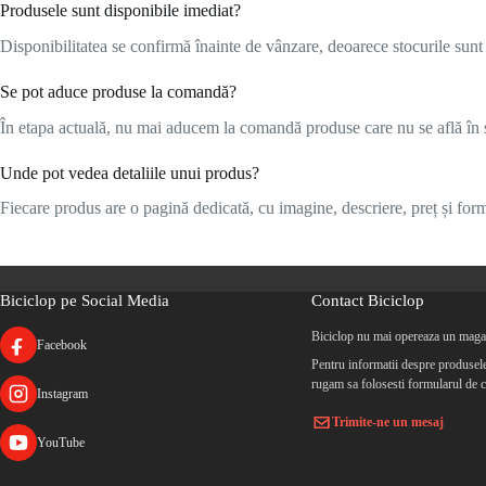
Produsele sunt disponibile imediat?
Disponibilitatea se confirmă înainte de vânzare, deoarece stocurile sunt l
Se pot aduce produse la comandă?
În etapa actuală, nu mai aducem la comandă produse care nu se află în s
Unde pot vedea detaliile unui produs?
Fiecare produs are o pagină dedicată, cu imagine, descriere, preț și formu
Biciclop pe Social Media
Contact Biciclop
Biciclop nu mai opereaza un magaz
Facebook
Pentru informatii despre produsele 
rugam sa folosesti formularul de c
Instagram
Trimite-ne un mesaj
YouTube