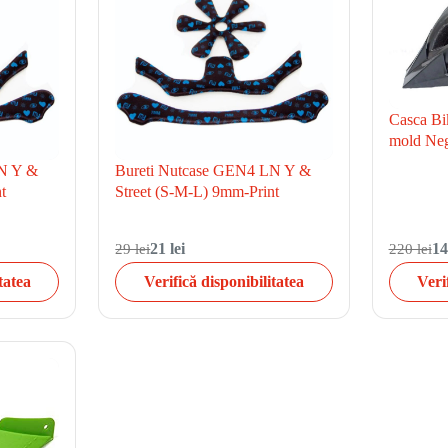
Casca B
mold Neg
LN Y &
Bureti Nutcase GEN4 LN Y &
t
Street (S-M-L) 9mm-Print
29 lei
21 lei
220 lei
14
tatea
Verifică disponibilitatea
Veri