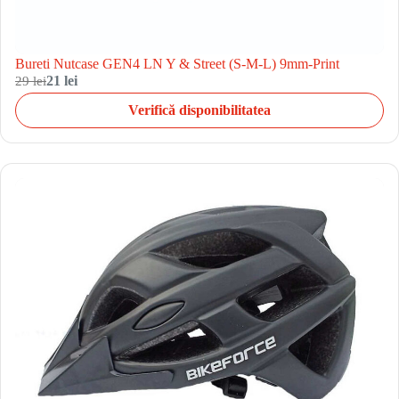
Bureti Nutcase GEN4 LN Y & Street (S-M-L) 9mm-Print
29 lei
21 lei
Verifică disponibilitatea