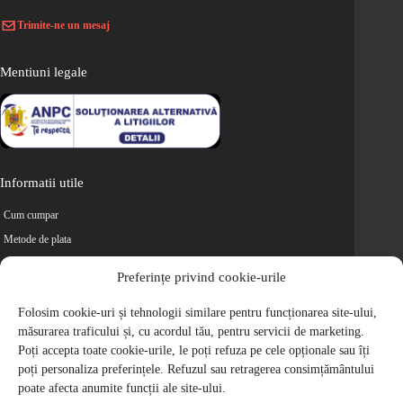
Trimite-ne un mesaj
Mentiuni legale
Informatii utile
Cum cumpar
Metode de plata
Livrarea comenzilor
Preferințe privind cookie-urile
Magazine partenere
Folosim cookie-uri și tehnologii similare pentru funcționarea site-ului,
Retur
măsurarea traficului și, cu acordul tău, pentru servicii de marketing.
Cariere
Poți accepta toate cookie-urile, le poți refuza pe cele opționale sau îți
Politica de Confidentialitate
poți personaliza preferințele. Refuzul sau retragerea consimțământului
Politica de cookie-uri
poate afecta anumite funcții ale site-ului.