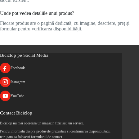
stocul existent.
Unde pot vedea detaliile unui produs?
Fiecare produs are o pagină dedicată, cu imagine, descriere, preț și
formular pentru verificarea disponibilității.
Biciclop pe Social Media
Facebook
Instagram
YouTube
Contact Biciclop
Biciclop nu mai opereaza un magazin fizic sau un service.
Pentru informatii despre produsele prezentate si confirmarea disponibilitatii,
te rugam sa folosesti formularul de contact.