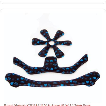
Bureti Nutcase GEN4 LN Y & Street (S-M-L) 7mm-Print