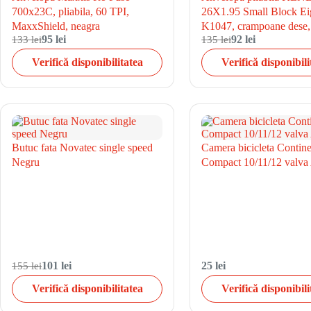
700x23C, pliabila, 60 TPI,
26X1.95 Small Block Ei
MaxxShield, neagra
K1047, crampoane dese,
133 lei
95 lei
135 lei
92 lei
Verifică disponibilitatea
Verifică disponibili
Butuc fata Novatec single speed
Camera bicicleta Contine
Negru
Compact 10/11/12 valva
155 lei
101 lei
25 lei
Verifică disponibilitatea
Verifică disponibili