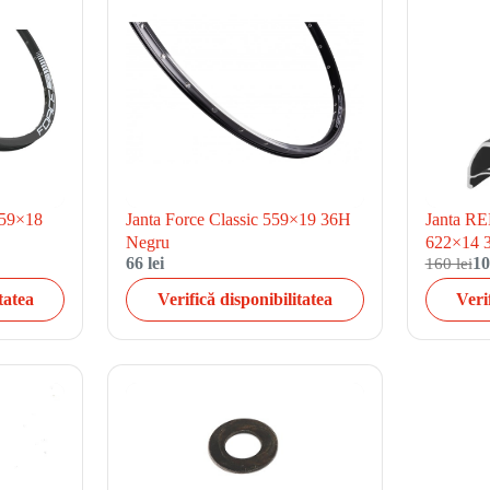
559×18
Janta Force Classic 559×19 36H
Janta 
Negru
622×14 
66 lei
160 lei
10
tatea
Verifică disponibilitatea
Veri