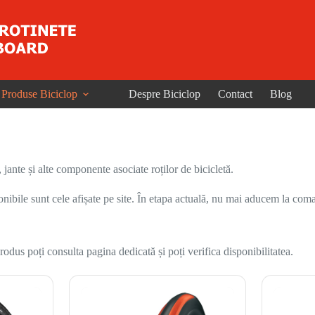
Produse Biciclop
Despre Biciclop
Contact
Blog
nte și alte componente asociate roților de bicicletă.
onibile sunt cele afișate pe site. În etapa actuală, nu mai aducem la coma
odus poți consulta pagina dedicată și poți verifica disponibilitatea.