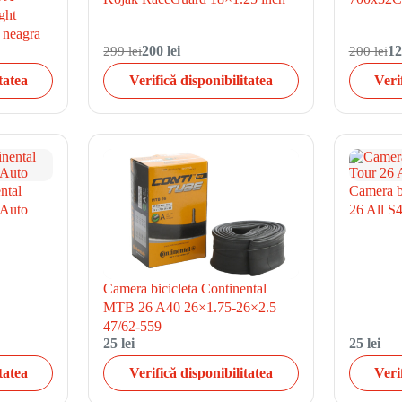
ght
 neagra
299 lei
200 lei
200 lei
12
tatea
Verifică disponibilitatea
Veri
ntal
Camera bi
 Auto
26 All S
Camera bicicleta Continental
MTB 26 A40 26×1.75-26×2.5
47/62-559
25 lei
25 lei
tatea
Verifică disponibilitatea
Veri