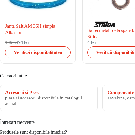
Janta Salt AM 36H simpla
Saiba metal roata spate bi
Albastru
Strida
105 lei
74 lei
4 lei
Verifică disponibilitatea
Verifică disponibili
Categorii utile
Accesorii si Piese
Componente 
piese și accesorii disponibile în catalogul
anvelope, cam
actual
Întrebări frecvente
Produsele sunt disponibile imediat?