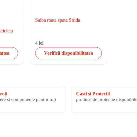
Saiba roata spate Strida
cicleta
4 lei
tatea
Verifică disponibilitatea
roți
Casti si Protectii
ere și componente pentru roți
produse de protecție disponibile