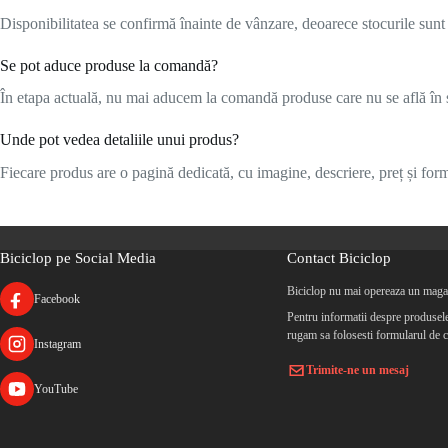
Disponibilitatea se confirmă înainte de vânzare, deoarece stocurile sunt l
Se pot aduce produse la comandă?
În etapa actuală, nu mai aducem la comandă produse care nu se află în s
Unde pot vedea detaliile unui produs?
Fiecare produs are o pagină dedicată, cu imagine, descriere, preț și formu
Biciclop pe Social Media
Contact Biciclop
Biciclop nu mai opereaza un magaz
Facebook
Pentru informatii despre produsele 
rugam sa folosesti formularul de c
Instagram
Trimite-ne un mesaj
YouTube