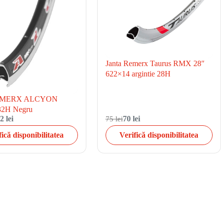
Janta Remerx Taurus RMX 28″
622×14 argintie 28H
REMERX ALCYON
32H Negru
2 lei
75 lei
70 lei
fică disponibilitatea
Verifică disponibilitatea