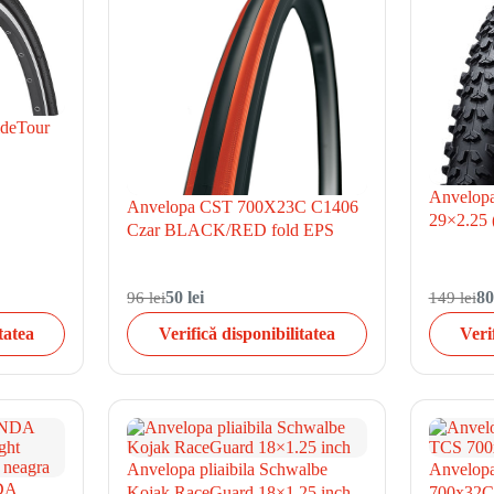
ideTour
Anvelopa
Anvelopa CST 700X23C C1406
29×2.25 (
Czar BLACK/RED fold EPS
96 lei
50 lei
149 lei
80
tatea
Verifică disponibilitatea
Veri
Anvelopa pliaibila Schwalbe
Anvelop
NDA
Kojak RaceGuard 18×1.25 inch
700x32C 