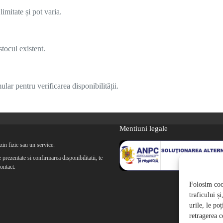
imitate și pot varia.
tocul existent.
lar pentru verificarea disponibilității.
Mentiuni legale
in fizic sau un service.
prezentate si confirmarea disponibilitatii, te
ontact.
Folosim cook
traficului ș
urile, le po
retragerea c