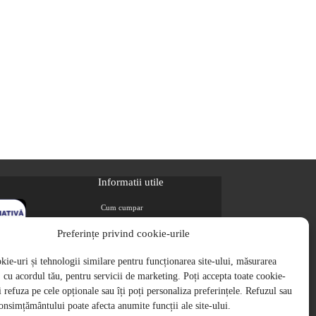
Informatii utile
Cum cumpar
Metode de plata
Preferințe privind cookie-urile
Livrarea comenzilor
ie-uri și tehnologii similare pentru funcționarea site-ului, măsurarea
Magazine partenere
i, cu acordul tău, pentru servicii de marketing. Poți accepta toate cookie-
Retur
ți refuza pe cele opționale sau îți poți personaliza preferințele. Refuzul sau
Cariere
onsimțământului poate afecta anumite funcții ale site-ului.
Politica de Confidentialitate