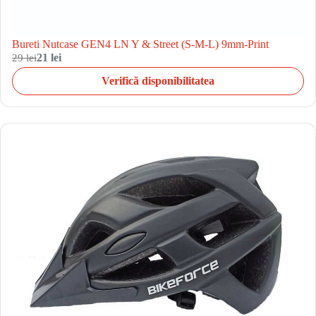
Bureti Nutcase GEN4 LN Y & Street (S-M-L) 9mm-Print
29 lei
21 lei
Verifică disponibilitatea