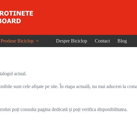
Produse Biciclop
Despre Biciclop
Contact
Blog
alogul actual.
onibile sunt cele afișate pe site. În etapa actuală, nu mai aducem la coma
odus poți consulta pagina dedicată și poți verifica disponibilitatea.