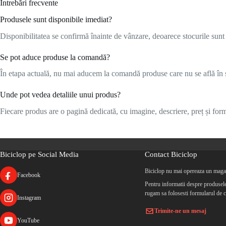
Întrebări frecvente
Produsele sunt disponibile imediat?
Disponibilitatea se confirmă înainte de vânzare, deoarece stocurile sunt l
Se pot aduce produse la comandă?
În etapa actuală, nu mai aducem la comandă produse care nu se află în s
Unde pot vedea detaliile unui produs?
Fiecare produs are o pagină dedicată, cu imagine, descriere, preț și formu
Biciclop pe Social Media
Contact Biciclop
Biciclop nu mai opereaza un magaz
Facebook
Pentru informatii despre produsele 
rugam sa folosesti formularul de c
Instagram
Trimite-ne un mesaj
YouTube