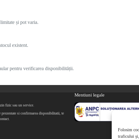
imitate și pot varia.
tocul existent.
lar pentru verificarea disponibilității.
Mentiuni legale
in fizic sau un service.
prezentate si confirmarea disponibilitatii, te
ontact.
Folosim cook
traficului ș