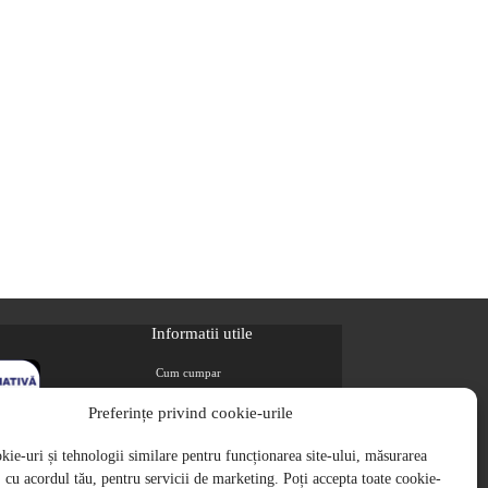
Informatii utile
Cum cumpar
Metode de plata
Preferințe privind cookie-urile
Livrarea comenzilor
ie-uri și tehnologii similare pentru funcționarea site-ului, măsurarea
Magazine partenere
i, cu acordul tău, pentru servicii de marketing. Poți accepta toate cookie-
Retur