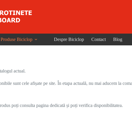
Produse Biciclop
Despre Biciclop
Contact
Blog
alogul actual.
onibile sunt cele afișate pe site. În etapa actuală, nu mai aducem la coma
odus poți consulta pagina dedicată și poți verifica disponibilitatea.