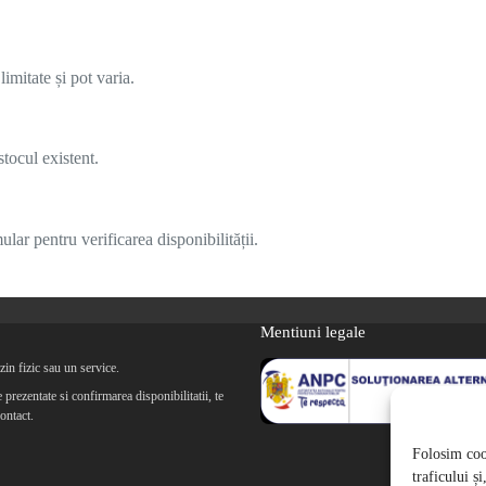
imitate și pot varia.
tocul existent.
lar pentru verificarea disponibilității.
Mentiuni legale
in fizic sau un service.
prezentate si confirmarea disponibilitatii, te
ontact.
Folosim cook
traficului ș