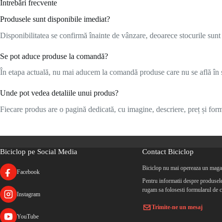
Întrebări frecvente
Produsele sunt disponibile imediat?
Disponibilitatea se confirmă înainte de vânzare, deoarece stocurile sunt l
Se pot aduce produse la comandă?
În etapa actuală, nu mai aducem la comandă produse care nu se află în s
Unde pot vedea detaliile unui produs?
Fiecare produs are o pagină dedicată, cu imagine, descriere, preț și formu
Biciclop pe Social Media
Contact Biciclop
Biciclop nu mai opereaza un magaz
Facebook
Pentru informatii despre produsele 
rugam sa folosesti formularul de c
Instagram
Trimite-ne un mesaj
YouTube