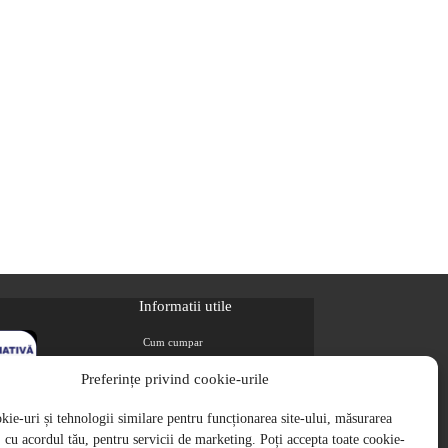
Informatii utile
Cum cumpar
Metode de plata
Preferințe privind cookie-urile
Livrarea comenzilor
ie-uri și tehnologii similare pentru funcționarea site-ului, măsurarea
Magazine partenere
i, cu acordul tău, pentru servicii de marketing. Poți accepta toate cookie-
Retur