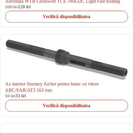
Anvelopa WTB Crosswolf TCS 700x32C Light Fast Rolling
200 lei
120 lei
Verifică disponibilitatea
Ax interior Sturmey Archer pentru butuc cu viteze
ABC/SAB/AT3 163 mm
59 lei
33 lei
Verifică disponibilitatea