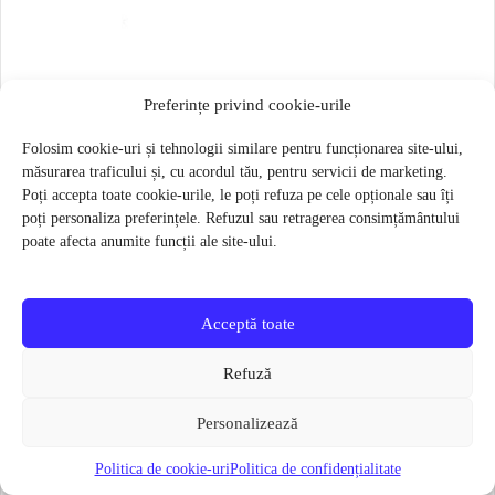
Saiba roata spate Strida
Preferințe privind cookie-urile
4 lei
Folosim cookie-uri și tehnologii similare pentru funcționarea site-ului,
Verifică disponibilitatea
măsurarea traficului și, cu acordul tău, pentru servicii de marketing.
Poți accepta toate cookie-urile, le poți refuza pe cele opționale sau îți
poți personaliza preferințele. Refuzul sau retragerea consimțământului
poate afecta anumite funcții ale site-ului.
Categorii utile
Accesorii si Piese
Acceptă toate
piese și accesorii disponibile în catalogul actual
Refuză
Componente roți
anvelope, camere și componente pentru roți
Personalizează
Politica de cookie-uri
Politica de confidențialitate