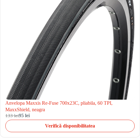
Anvelopa Maxxis Re-Fuse 700x23C, pliabila, 60 TPI,
MaxxShield, neagra
133 lei
95 lei
Verifică disponibilitatea