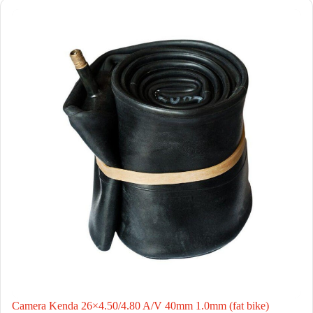
Camera Kenda 26×4.50/4.80 A/V 40mm 1.0mm (fat bike)