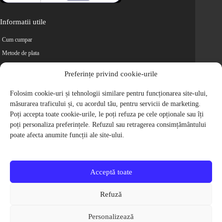
Informatii utile
Cum cumpar
Metode de plata
Livrarea comenzilor
Preferințe privind cookie-urile
Magazine partenere
Retur
Folosim cookie-uri și tehnologii similare pentru funcționarea site-ului,
măsurarea traficului și, cu acordul tău, pentru servicii de marketing.
Cariere
Poți accepta toate cookie-urile, le poți refuza pe cele opționale sau îți
Politica de Confidentialitate
poți personaliza preferințele. Refuzul sau retragerea consimțământului
Politica de cookie-uri
poate afecta anumite funcții ale site-ului.
Termeni si conditii
© 2009-2026 S.C. Biciclete Ciclop S.R.L. Toate drepturile rezervate.
CUI: RO 26049660, Nr. Registrul Comertului: J40/9410/2009
Acceptă toate
Capital social: 200.200,00 RON
Protectia Consumatorilor - ANPC
Refuză
Toate preturile produselor de pe site contin TVA, in conformitate cu legislatia
in vigoare.
Personalizează