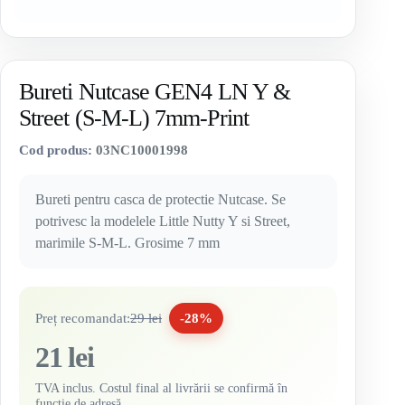
Bureti Nutcase GEN4 LN Y &
Street (S-M-L) 7mm-Print
Cod produs:
03NC10001998
Bureti pentru casca de protectie Nutcase. Se
potrivesc la modelele Little Nutty Y si Street,
marimile S-M-L. Grosime 7 mm
Preț recomandat:
29 lei
-28%
21 lei
TVA inclus. Costul final al livrării se confirmă în
funcție de adresă.