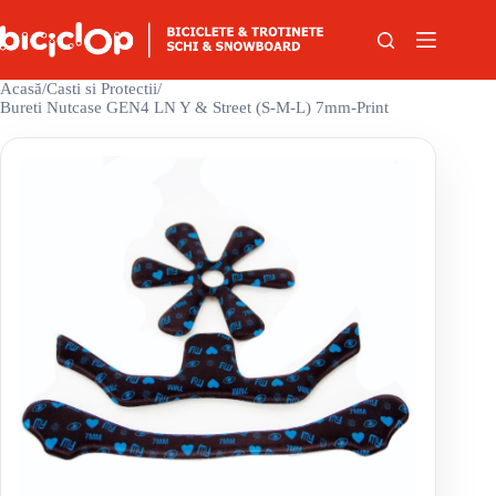
Sari la conținut
Acasă
/
Casti si Protectii
/
Bureti Nutcase GEN4 LN Y & Street (S-M-L) 7mm-Print