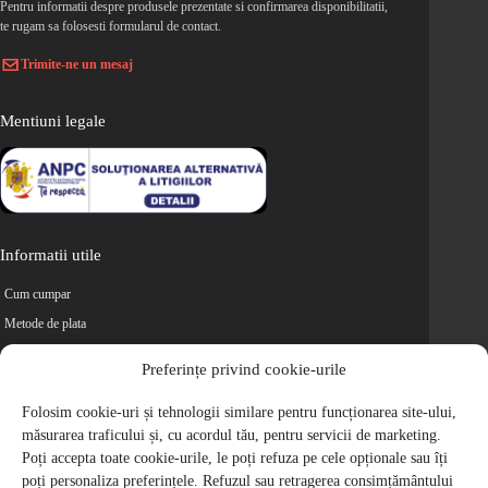
Pentru informatii despre produsele prezentate si confirmarea disponibilitatii,
te rugam sa folosesti formularul de contact.
Trimite-ne un mesaj
Mentiuni legale
Informatii utile
Cum cumpar
Metode de plata
Livrarea comenzilor
Preferințe privind cookie-urile
Magazine partenere
Folosim cookie-uri și tehnologii similare pentru funcționarea site-ului,
Retur
măsurarea traficului și, cu acordul tău, pentru servicii de marketing.
Cariere
Poți accepta toate cookie-urile, le poți refuza pe cele opționale sau îți
Politica de Confidentialitate
poți personaliza preferințele. Refuzul sau retragerea consimțământului