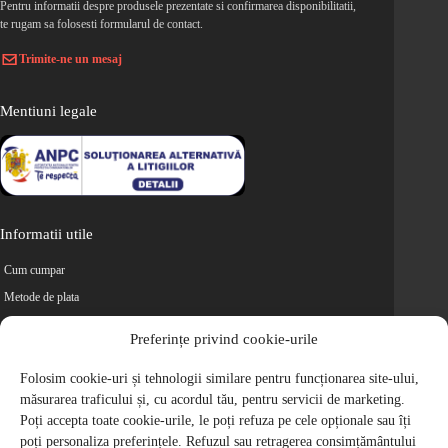
Pentru informatii despre produsele prezentate si confirmarea disponibilitatii,
te rugam sa folosesti formularul de contact.
Trimite-ne un mesaj
Mentiuni legale
Informatii utile
Cum cumpar
Metode de plata
Livrarea comenzilor
Preferințe privind cookie-urile
Magazine partenere
Folosim cookie-uri și tehnologii similare pentru funcționarea site-ului,
Retur
măsurarea traficului și, cu acordul tău, pentru servicii de marketing.
Cariere
Poți accepta toate cookie-urile, le poți refuza pe cele opționale sau îți
Politica de Confidentialitate
poți personaliza preferințele. Refuzul sau retragerea consimțământului