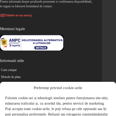
Pentru informatii despre produsele prezentate si confirmarea disponibilitatii,
te rugam sa folosesti formularul de contact.
Trimite-ne un mesaj
Mentiuni legale
Informatii utile
Cum cumpar
Metode de plata
Livrarea comenzilor
Preferințe privind cookie-urile
Magazine partenere
Folosim cookie-uri și tehnologii similare pentru funcționarea site-ului,
Retur
măsurarea traficului și, cu acordul tău, pentru servicii de marketing.
Cariere
Poți accepta toate cookie-urile, le poți refuza pe cele opționale sau îți
Politica de Confidentialitate
poți personaliza preferințele. Refuzul sau retragerea consimțământului