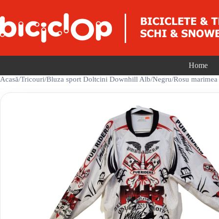
Sari la conținut
Home
Acasă
/
Tricouri
/
Bluza sport Doltcini Downhill Alb/Negru/Rosu marimea