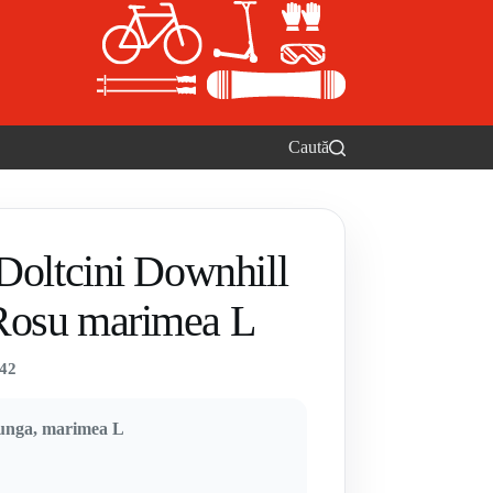
Caută
 Doltcini Downhill
Rosu marimea L
42
lunga, marimea L