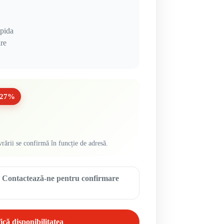
apida
ire
-27%
vrării se confirmă în funcție de adresă.
ă. Contactează-ne pentru confirmare
ică disponibilitatea