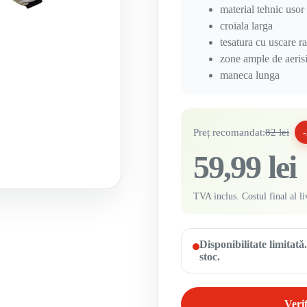
material tehnic usor
croiala larga
tesatura cu uscare r
zone ample de aeris
maneca lunga
Preț recomandat:
82 lei
59,99 lei
TVA inclus. Costul final al li
Disponibilitate limitat
stoc.
Verif