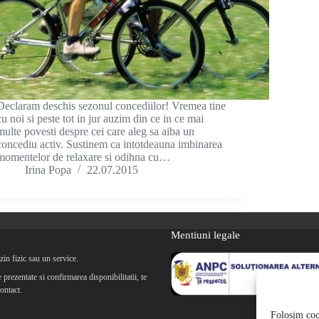
Declaram deschis sezonul concediilor! Vremea tine
cu noi si peste tot in jur auzim din ce in ce mai
multe povesti despre cei care aleg sa aiba un
concediu activ. Sustinem ca intotdeauna imbinarea
momentelor de relaxare si odihna cu…
Irina Popa
22.07.2015
Mentiuni legale
in fizic sau un service.
prezentate si confirmarea disponibilitatii, te
ontact.
Folosim cook