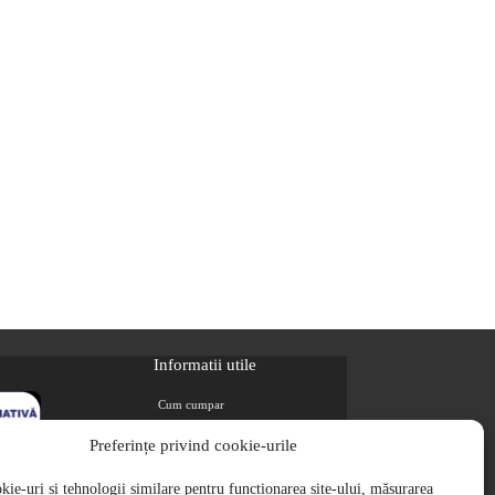
Informatii utile
Cum cumpar
Metode de plata
Preferințe privind cookie-urile
Livrarea comenzilor
ie-uri și tehnologii similare pentru funcționarea site-ului, măsurarea
Magazine partenere