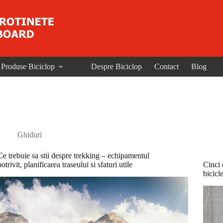
Produse Biciclop
Despre Biciclop
Contact
Blog
Ghiduri
Ce trebuie sa stii despre trekking – echipamentul
potrivit, planificarea traseului si sfaturi utile
Cinci 
bicicl