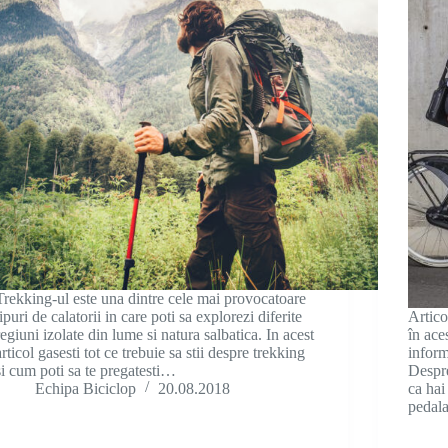
Trekking-ul este una dintre cele mai provocatoare
tipuri de calatorii in care poti sa explorezi diferite
Artico
regiuni izolate din lume si natura salbatica. In acest
în ace
articol gasesti tot ce trebuie sa stii despre trekking
inform
si cum poti sa te pregatesti…
Despr
Echipa Biciclop
20.08.2018
ca hai
pedal