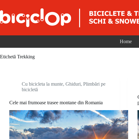
Sari la conținut
Home
Etichetă
Trekking
Cu bicicleta la munte
,
Ghiduri
,
Plimbări pe
bicicletă
Cele mai frumoase trasee montane din Romania