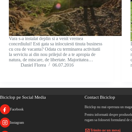
Vara s-a instalat deplin si a venit vremea
concediului! Esti gata sa inlocuiesti tinuta business
cu cea de vacanta? Odata cu terminarea activitatii
la serviciu ai din nou prilejul de a te apropia de
natura, de miscare, de libertate. Majoritatea…
Daniel Florea
06.07.2016
Biciclop pe Social Media
Contact Biciclop
Biciclop nu mai opereaza un magaz
Facebook
Pentru informatii despre produsele 
rugam sa folosesti formularul de c
Instagram
Trimite-ne un mesaj