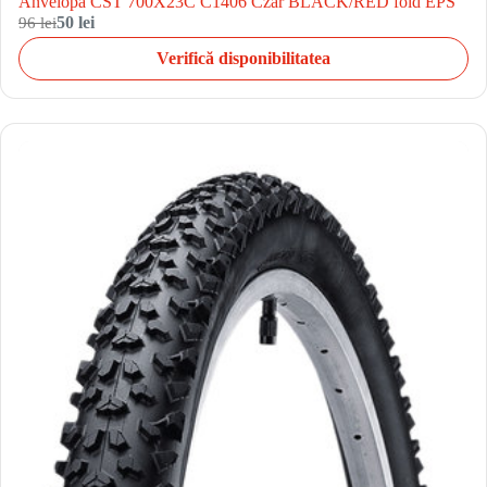
Anvelopa CST 700X23C C1406 Czar BLACK/RED fold EPS
96 lei
50 lei
Verifică disponibilitatea