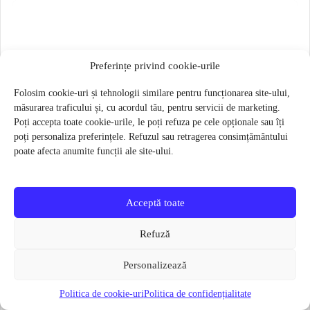
Preferințe privind cookie-urile
Folosim cookie-uri și tehnologii similare pentru funcționarea site-ului,
măsurarea traficului și, cu acordul tău, pentru servicii de marketing.
Poți accepta toate cookie-urile, le poți refuza pe cele opționale sau îți
poți personaliza preferințele. Refuzul sau retragerea consimțământului
poate afecta anumite funcții ale site-ului.
Acceptă toate
Refuză
Personalizează
Butuc pedalier Shimano SM-BB71-41B PRESS FIT 86.5MM
Politica de cookie-uri
Politica de confidențialitate
85 lei
61 lei