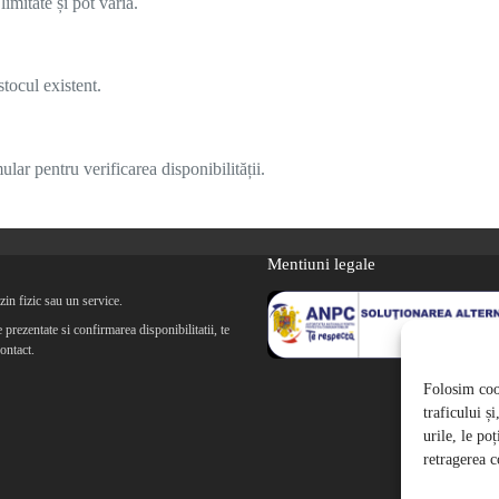
imitate și pot varia.
tocul existent.
lar pentru verificarea disponibilității.
Mentiuni legale
in fizic sau un service.
prezentate si confirmarea disponibilitatii, te
ontact.
Folosim cook
traficului ș
urile, le po
retragerea c