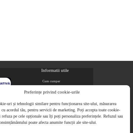
Informatii utile
Cum cumpar
Metode de plata
Preferințe privind cookie-urile
Livrarea comenzilor
ie-uri și tehnologii similare pentru funcționarea site-ului, măsurarea
Magazine partenere
i, cu acordul tău, pentru servicii de marketing. Poți accepta toate cookie-
Retur
ți refuza pe cele opționale sau îți poți personaliza preferințele. Refuzul sau
Cariere
onsimțământului poate afecta anumite funcții ale site-ului.
Politica de Confidentialitate