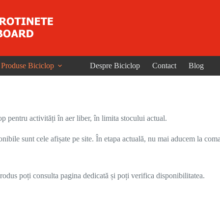
Produse Biciclop
Despre Biciclop
Contact
Blog
entru activități în aer liber, în limita stocului actual.
onibile sunt cele afișate pe site. În etapa actuală, nu mai aducem la coma
odus poți consulta pagina dedicată și poți verifica disponibilitatea.