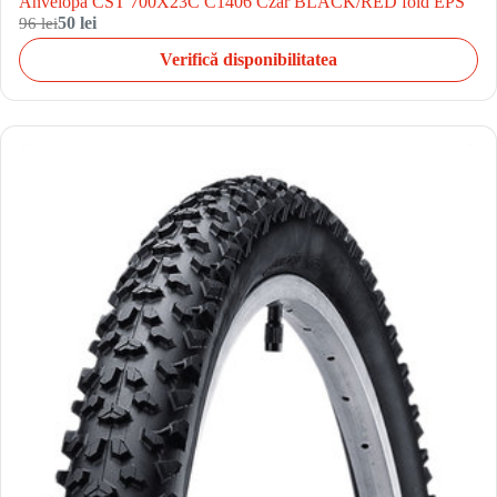
Anvelopa CST 700X23C C1406 Czar BLACK/RED fold EPS
96 lei
50 lei
Verifică disponibilitatea