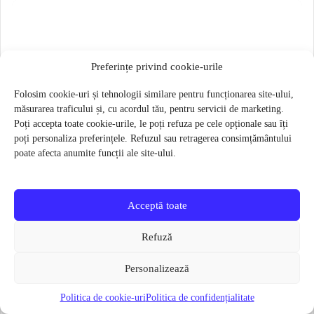
Preferințe privind cookie-urile
Folosim cookie-uri și tehnologii similare pentru funcționarea site-ului,
măsurarea traficului și, cu acordul tău, pentru servicii de marketing.
Poți accepta toate cookie-urile, le poți refuza pe cele opționale sau îți
poți personaliza preferințele. Refuzul sau retragerea consimțământului
poate afecta anumite funcții ale site-ului.
Acceptă toate
Refuză
Personalizează
Butuc pedalier Shimano SM-BB71-41B PRESS FIT 86.5MM
Politica de cookie-uri
Politica de confidențialitate
85 lei
61 lei