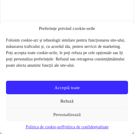
Preferințe privind cookie-urile
Folosim cookie-uri și tehnologii similare pentru funcționarea site-ului,
măsurarea traficului și, cu acordul tău, pentru servicii de marketing.
Poți accepta toate cookie-urile, le poți refuza pe cele opționale sau îți
poți personaliza preferințele. Refuzul sau retragerea consimțământului
poate afecta anumite funcții ale site-ului.
Acceptă toate
Refuză
Personalizează
Butuc pedalier Shimano SM-BB71-41B PRESS FIT 86.5MM
Politica de cookie-uri
Politica de confidențialitate
85 lei
61 lei