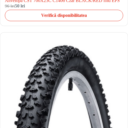
Anvelopa CST 700X23C C1406 Czar BLACK/RED fold EPS
96 lei
50 lei
Verifică disponibilitatea