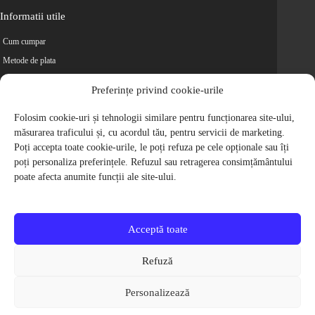
Informatii utile
Cum cumpar
Metode de plata
Livrarea comenzilor
Preferințe privind cookie-urile
Magazine partenere
Retur
Folosim cookie-uri și tehnologii similare pentru funcționarea site-ului,
măsurarea traficului și, cu acordul tău, pentru servicii de marketing.
Cariere
Poți accepta toate cookie-urile, le poți refuza pe cele opționale sau îți
Politica de Confidentialitate
poți personaliza preferințele. Refuzul sau retragerea consimțământului
Politica de cookie-uri
poate afecta anumite funcții ale site-ului.
Termeni si conditii
© 2009-2026 S.C. Biciclete Ciclop S.R.L. Toate drepturile rezervate.
CUI: RO 26049660, Nr. Registrul Comertului: J40/9410/2009
Acceptă toate
Capital social: 200.200,00 RON
Protectia Consumatorilor - ANPC
Refuză
Toate preturile produselor de pe site contin TVA, in conformitate cu legislatia
in vigoare.
Personalizează
Toate imaginile produselor de pe website sunt cu titlu de prezentare.
Pentru detalii despre produse, va rugam sa ne contactati prin
formularul de